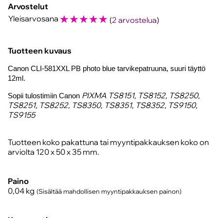
Arvostelut
☆
☆
☆
☆
☆
Yleisarvosana
(
2 arvostelua
)
Tuotteen kuvaus
Canon CLI-581XXL PB photo blue tarvikepatruuna
, suuri täyttö
12ml.
PIXMA TS8151, TS8152, TS8250,
Sopii tulostimiin Canon
TS8251, TS8252, TS8350, TS8351, TS8352, TS9150,
TS9155
Tuotteen koko pakattuna tai myyntipakkauksen koko on
arviolta 120 x 50 x 35 mm.
Paino
0,04
kg
(Sisältää mahdollisen myyntipakkauksen painon)