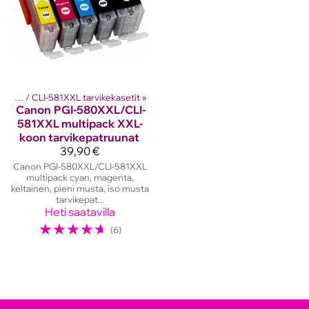
PGI-580XXL / CLI-581XXL tarvikekasetit
‪»
Canon
PGI-580XXL/CLI-
581XXL multipack XXL-
koon tarvikepatruunat
39,90 €
Canon PGI-580XXL/CLI-581XXL
multipack cyan, magenta,
keltainen, pieni musta, iso musta
tarvikepat...
Heti saatavilla
☆
☆
☆
☆
☆
(6)