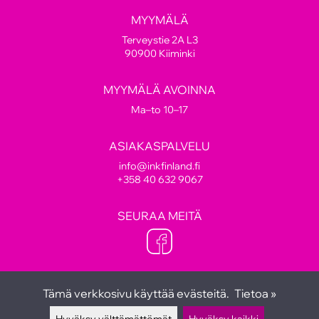
MYYMÄLÄ
Terveystie 2A L3
90900 Kiiminki
MYYMÄLÄ AVOINNA
Ma–to 10–17
ASIAKASPALVELU
info@inkfinland.fi
+358 40 632 9067
SEURAA MEITÄ
Tämä verkkosivu käyttää evästeitä.
Tietoa »
Hyväksy välttämättömät
Hyväksy kaikki