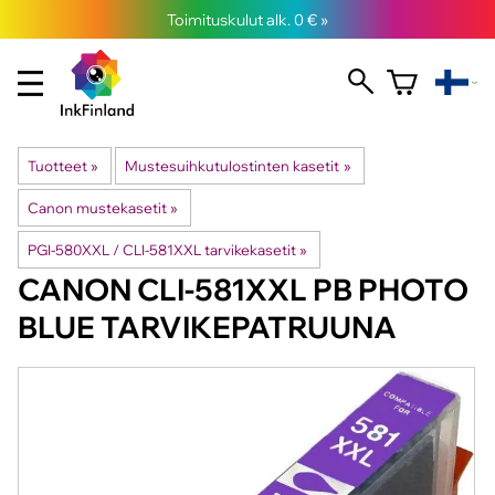
Toimituskulut alk. 0 € »
Tuotteet
‪»
Mustesuihkutulostinten kasetit
‪»
Canon mustekasetit
‪»
PGI-580XXL / CLI-581XXL tarvikekasetit
‪»
CANON
CLI-581XXL PB PHOTO
BLUE TARVIKEPATRUUNA