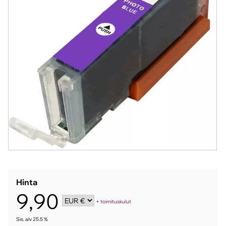
Hinta
9,90
+
toimituskulut
Sis. alv 25.5 %