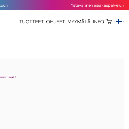
kuu »
Ystävällinen asiakaspalvelu »
TUOTTEET
OHJEET
MYYMÄLÄ
INFO
toimituskulut