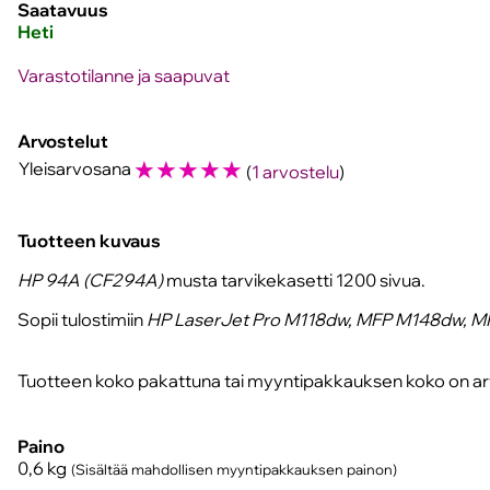
Saatavuus
Heti
Varastotilanne ja saapuvat
Arvostelut
☆
☆
☆
☆
☆
Yleisarvosana
(
1 arvostelu
)
Tuotteen kuvaus
HP 94A (CF294A)
musta tarvikekasetti 1200 sivua.
Sopii tulostimiin
HP LaserJet Pro M118dw, MFP M148dw, 
Tuotteen koko pakattuna tai myyntipakkauksen koko on arv
Paino
0,6
kg
(Sisältää mahdollisen myyntipakkauksen painon)