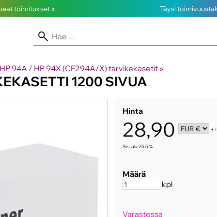
opeat toimitukset »
Täysi toimivuusta
HP 94A / HP 94X (CF294A/X) tarvikekasetit
‪»
KEKASETTI 1200 SIVUA
Hinta
28,90
+
Sis. alv 25.5 %
Määrä
kpl
Varastossa