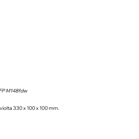
MFP M148fdw
iolta 330 x 100 x 100 mm.