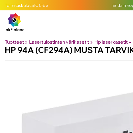
Toimituskulut alk. 0 € »
Erittäin n
Tuotteet
‪»
Lasertulostinten värikasetit
‪»
Hp laserkasetit
‪»
HP
94A (CF294A) MUSTA TARVI