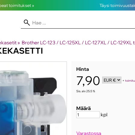
opeat toimitukset »
Täysi toimivuusta
kasetit
‪»
Brother LC-123 / LC-125XL / LC-127XL / LC-129XL t
IKEKASETTI
Hinta
7,90
+
toimit
Sis. alv 25.5 %
Määrä
kpl
Varastossa