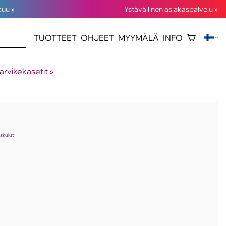
kuu »
Ystävällinen asiakaspalvelu »
TUOTTEET
OHJEET
MYYMÄLÄ
INFO
arvikekasetit
‪»
uskulut