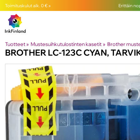
Toimituskulut alk. 0 € »
Erittäin n
Tuotteet
‪»
Mustesuihkutulostinten kasetit
‪»
Brother muste
BROTHER
LC-123C CYAN, TARV