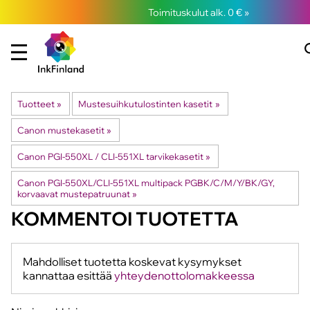
Toimituskulut alk. 0 € »
Tuotteet
‪»
Mustesuihkutulostinten kasetit
‪»
Canon mustekasetit
‪»
Canon PGI-550XL / CLI-551XL tarvikekasetit
‪»
Canon PGI-550XL/CLI-551XL multipack PGBK/C/M/Y/BK/GY,
korvaavat mustepatruunat
‪»
KOMMENTOI TUOTETTA
Mahdolliset tuotetta koskevat kysymykset
kannattaa esittää
yhteydenottolomakkeessa