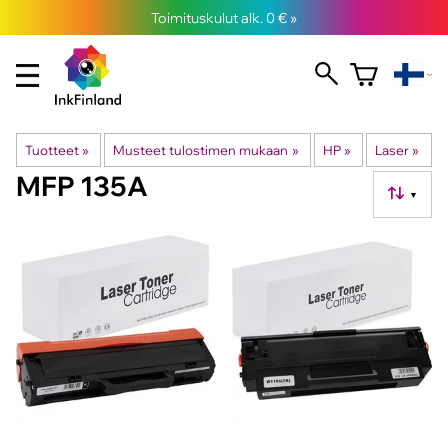
Toimituskulut alk. 0 € »
Tuotteet
‪»
Musteet tulostimen mukaan
‪»
HP
‪»
Laser
‪»
MFP 135A
▼