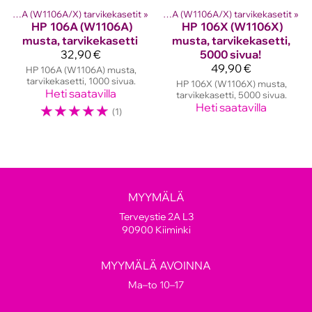
en värikasetit
HP 106A (W1106A/X) tarvikekasetit
‪»
Hp laserkasetit
‪»
‪»
HP 106A (W1106A/X) tarvikekasetit
‪»
HP
106A (W1106A)
HP
106X (W1106X)
musta, tarvikekasetti
musta, tarvikekasetti,
32,90 €
5000 sivua!
49,90 €
HP 106A (W1106A) musta,
tarvikekasetti, 1000 sivua.
HP 106X (W1106X) musta,
Heti saatavilla
tarvikekasetti, 5000 sivua.
☆
☆
☆
☆
☆
Heti saatavilla
(1)
MYYMÄLÄ
Terveystie 2A L3
90900 Kiiminki
MYYMÄLÄ AVOINNA
Ma–to 10–17