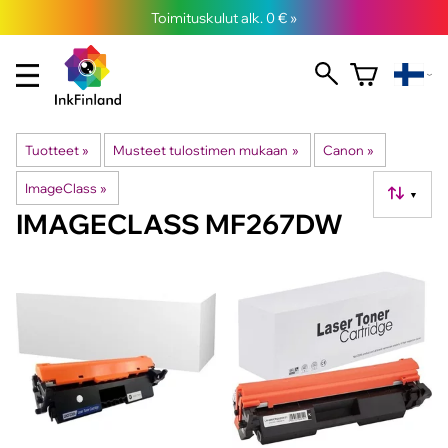
Toimituskulut alk. 0 € »
Tuotteet
‪»
Musteet tulostimen mukaan
‪»
Canon
‪»
ImageClass
‪»
▼
IMAGECLASS MF267DW