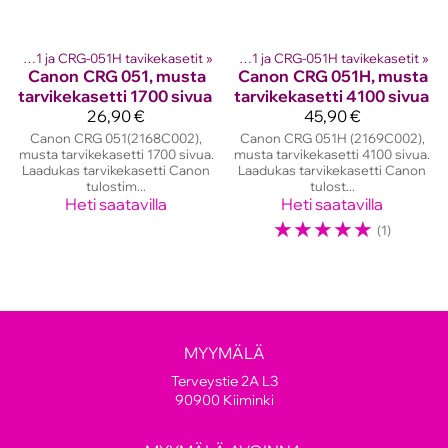
värikasetit
CRG-051 ja CRG-051H tavikekasetit
‪»
Canon laserkasetit
‪»
‪»
CRG-051 ja CRG-051H tavikekasetit
‪»
Canon
CRG 051, musta
Canon
CRG 051H, musta
tarvikekasetti 1700 sivua
tarvikekasetti 4100 sivua
26,90 €
45,90 €
Canon CRG 051(2168C002),
Canon CRG 051H (2169C002),
musta tarvikekasetti 1700 sivua.
musta tarvikekasetti 4100 sivua.
Laadukas tarvikekasetti Canon
Laadukas tarvikekasetti Canon
tulostim...
tulost...
Heti saatavilla
Heti saatavilla
☆
☆
☆
☆
☆
(1)
MYYMÄLÄ
Terveystie 2A L3
90900 Kiiminki