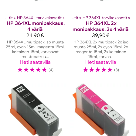
hkutulostinten kasetit
HP mustekasetit
‪»
HP 364XL tarvikekasetit
‪»
‪»
HP mustekasetit
‪»
HP 364XL tarvikekasetit
‪»
HP
364XL monipakkaus,
HP
364XL 2x
4 väriä
monipakkaus, 2x 4 väriä
24,90 €
39,90 €
HP 364XL multipack,iso musta
HP 364XL 2x multipack,2x iso
25ml, cyan 15ml, magenta 15ml,
musta 25ml, 2x cyan 15ml, 2x
keltainen 15ml, korvaavat
magenta 15ml, 2x keltainen
mustepatruu...
15ml, korvaa...
Heti saatavilla
Heti saatavilla
☆
☆
☆
☆
☆
☆
☆
☆
☆
☆
(4)
(3)