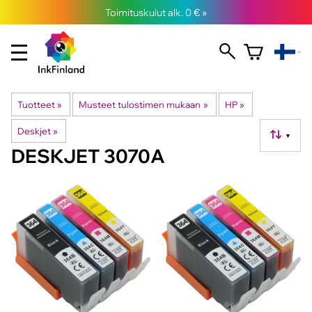
Toimituskulut alk. 0 € »
Tuotteet
‪»
Musteet tulostimen mukaan
‪»
HP
‪»
Deskjet
‪»
▼
DESKJET 3070A