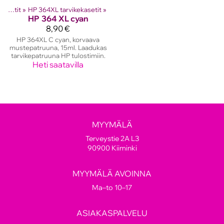
HP mustekasetit
‪»
HP 364XL tarvikekasetit
‪»
HP
364 XL cyan
8,90 €
HP 364XL C cyan, korvaava
mustepatruuna, 15ml. Laadukas
tarvikepatruuna HP tulostimiin.
Heti saatavilla
MYYMÄLÄ
Terveystie 2A L3
90900 Kiiminki
MYYMÄLÄ AVOINNA
Ma–to 10–17
ASIAKASPALVELU