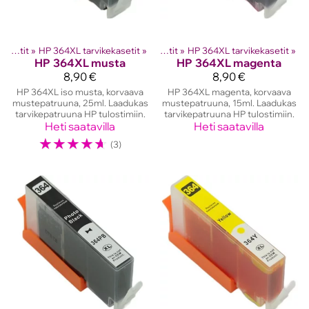
hkutulostinten kasetit
HP mustekasetit
‪»
HP 364XL tarvikekasetit
‪»
‪»
HP mustekasetit
‪»
HP 364XL tarvikekasetit
‪»
HP
364XL musta
HP
364XL magenta
8,90 €
8,90 €
HP 364XL iso musta, korvaava
HP 364XL magenta, korvaava
mustepatruuna, 25ml. Laadukas
mustepatruuna, 15ml. Laadukas
tarvikepatruuna HP tulostimiin.
tarvikepatruuna HP tulostimiin.
Heti saatavilla
Heti saatavilla
☆
☆
☆
☆
☆
(3)