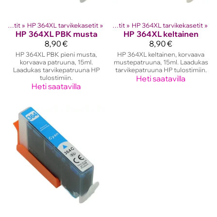
hkutulostinten kasetit
HP mustekasetit
‪»
HP 364XL tarvikekasetit
‪»
‪»
HP mustekasetit
‪»
HP 364XL tarvikekasetit
‪»
HP
364XL PBK musta
HP
364XL keltainen
8,90 €
8,90 €
HP 364XL PBK pieni musta,
HP 364XL keltainen, korvaava
korvaava patruuna, 15ml.
mustepatruuna, 15ml. Laadukas
Laadukas tarvikepatruuna HP
tarvikepatruuna HP tulostimiin.
tulostimiin.
Heti saatavilla
Heti saatavilla