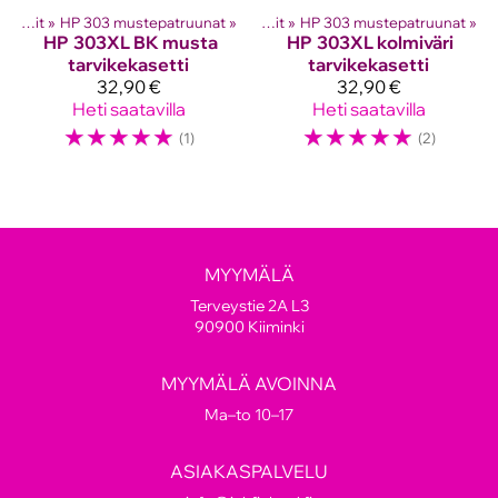
hkutulostinten kasetit
HP mustekasetit
‪»
HP 303 mustepatruunat
‪»
‪»
HP mustekasetit
‪»
HP 303 mustepatruunat
‪»
HP
303XL BK musta
HP
303XL kolmiväri
tarvikekasetti
tarvikekasetti
32,90 €
32,90 €
Heti saatavilla
Heti saatavilla
☆
☆
☆
☆
☆
☆
☆
☆
☆
☆
(1)
(2)
MYYMÄLÄ
Terveystie 2A L3
90900 Kiiminki
MYYMÄLÄ AVOINNA
Ma–to 10–17
ASIAKASPALVELU