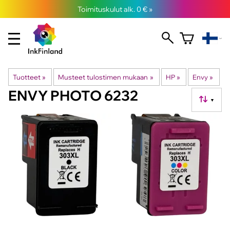
Toimituskulut alk. 0 € »
Tuotteet
‪»
Musteet tulostimen mukaan
‪»
HP
‪»
Envy
‪»
ENVY PHOTO 6232
▼