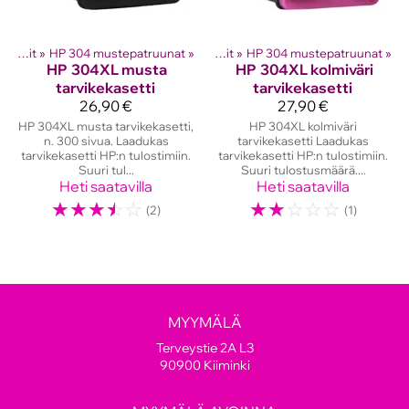
hkutulostinten kasetit
HP mustekasetit
‪»
HP 304 mustepatruunat
‪»
‪»
HP mustekasetit
‪»
HP 304 mustepatruunat
‪»
HP
304XL musta
HP
304XL kolmiväri
tarvikekasetti
tarvikekasetti
26,90 €
27,90 €
HP 304XL musta tarvikekasetti,
HP 304XL kolmiväri
n. 300 sivua. Laadukas
tarvikekasetti Laadukas
tarvikekasetti HP:n tulostimiin.
tarvikekasetti HP:n tulostimiin.
Suuri tul...
Suuri tulostusmäärä....
Heti saatavilla
Heti saatavilla
☆
☆
☆
☆
☆
☆
☆
☆
☆
☆
(2)
(1)
MYYMÄLÄ
Terveystie 2A L3
90900 Kiiminki