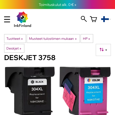
Toimituskulut alk. 0 € »
Tuotteet
‪»
Musteet tulostimen mukaan
‪»
HP
‪»
Deskjet
‪»
▼
DESKJET 3758