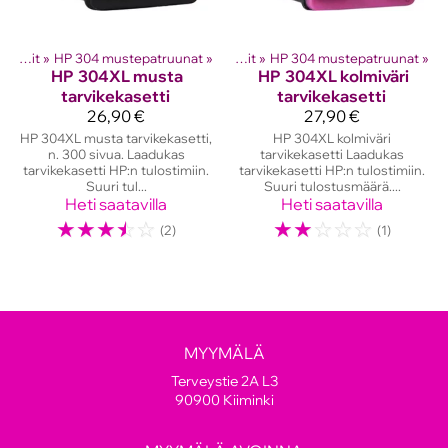
hkutulostinten kasetit
HP mustekasetit
‪»
HP 304 mustepatruunat
‪»
‪»
HP mustekasetit
‪»
HP 304 mustepatruunat
‪»
HP
304XL musta
HP
304XL kolmiväri
tarvikekasetti
tarvikekasetti
26,90 €
27,90 €
HP 304XL musta tarvikekasetti,
HP 304XL kolmiväri
n. 300 sivua. Laadukas
tarvikekasetti Laadukas
tarvikekasetti HP:n tulostimiin.
tarvikekasetti HP:n tulostimiin.
Suuri tul...
Suuri tulostusmäärä....
Heti saatavilla
Heti saatavilla
☆
☆
☆
☆
☆
☆
☆
☆
☆
☆
(2)
(1)
MYYMÄLÄ
Terveystie 2A L3
90900 Kiiminki