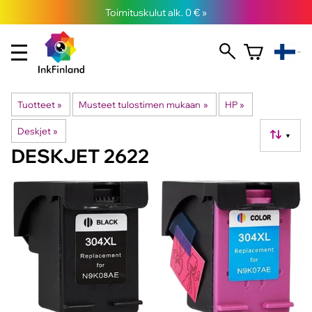
Toimituskulut alk. 0 € »
Tuotteet
‪»
Musteet tulostimen mukaan
‪»
HP
‪»
Deskjet
‪»
▼
DESKJET 2622