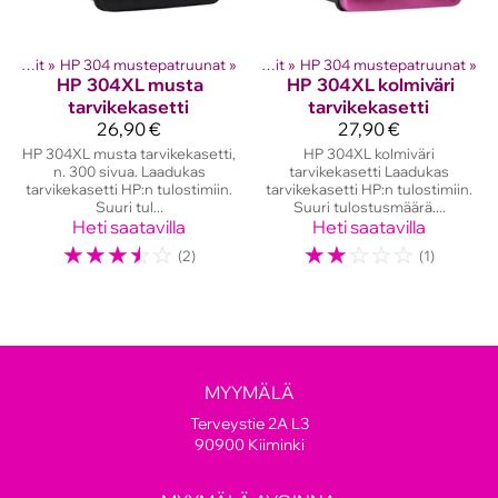
hkutulostinten kasetit
HP mustekasetit
‪»
HP 304 mustepatruunat
‪»
‪»
HP mustekasetit
‪»
HP 304 mustepatruunat
‪»
HP
304XL musta
HP
304XL kolmiväri
tarvikekasetti
tarvikekasetti
26,90 €
27,90 €
HP 304XL musta tarvikekasetti,
HP 304XL kolmiväri
n. 300 sivua. Laadukas
tarvikekasetti Laadukas
tarvikekasetti HP:n tulostimiin.
tarvikekasetti HP:n tulostimiin.
Suuri tul...
Suuri tulostusmäärä....
Heti saatavilla
Heti saatavilla
☆
☆
☆
☆
☆
☆
☆
☆
☆
☆
(2)
(1)
MYYMÄLÄ
Terveystie 2A L3
90900 Kiiminki