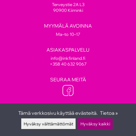
Terveystie 2A L3
90900 Kiiminki
MYYMÄLÄ AVOINNA
Ma–to 10–17
ASIAKASPALVELU
info@inkfinland.fi
+358 40 632 9067
SEURAA MEITÄ
Tämä verkkosivu käyttää evästeitä.
Tietoa »
Hyväksy välttämättömät
Hyväksy kaikki