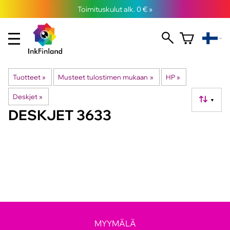
Toimituskulut alk. 0 € »
Tuotteet
‪»
Musteet tulostimen mukaan
‪»
HP
‪»
Deskjet
‪»
▼
DESKJET 3633
MYYMÄLÄ