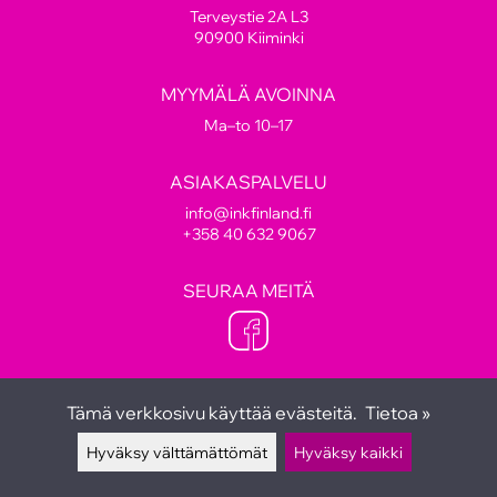
Terveystie 2A L3
90900 Kiiminki
MYYMÄLÄ AVOINNA
Ma–to 10–17
ASIAKASPALVELU
info@inkfinland.fi
+358 40 632 9067
SEURAA MEITÄ
Tämä verkkosivu käyttää evästeitä.
Tietoa »
Hyväksy välttämättömät
Hyväksy kaikki