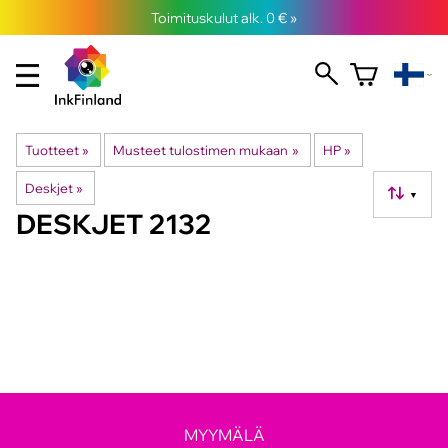
Toimituskulut alk. 0 € »
Tuotteet
‪»
Musteet tulostimen mukaan
‪»
HP
‪»
Deskjet
‪»
▼
DESKJET 2132
MYYMÄLÄ