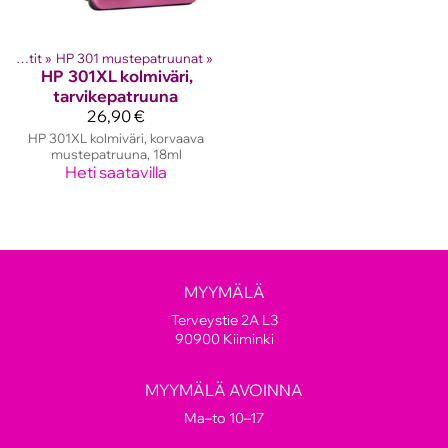
HP mustekasetit
‪»
HP 301 mustepatruunat
‪»
HP
301XL kolmiväri,
tarvikepatruuna
26,90 €
HP 301XL kolmiväri, korvaava
mustepatruuna, 18ml
Heti saatavilla
MYYMÄLÄ
Terveystie 2A L3
90900 Kiiminki
MYYMÄLÄ AVOINNA
Ma–to 10–17