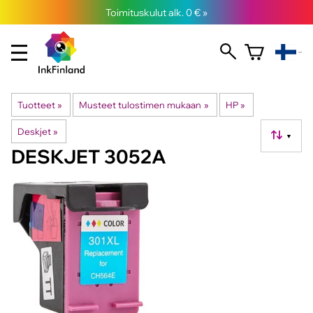
Toimituskulut alk. 0 € »
Tuotteet
‪»
Musteet tulostimen mukaan
‪»
HP
‪»
Deskjet
‪»
▼
DESKJET 3052A