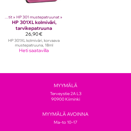
HP mustekasetit
‪»
HP 301 mustepatruunat
‪»
HP
301XL kolmiväri,
tarvikepatruuna
26,90 €
HP 301XL kolmiväri, korvaava
mustepatruuna, 18ml
Heti saatavilla
MYYMÄLÄ
Terveystie 2A L3
90900 Kiiminki
MYYMÄLÄ AVOINNA
Ma–to 10–17