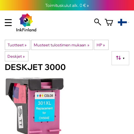
Toimituskulut alk. 0 € »
Tuotteet
‪»
Musteet tulostimen mukaan
‪»
HP
‪»
Deskjet
‪»
▼
DESKJET 3000