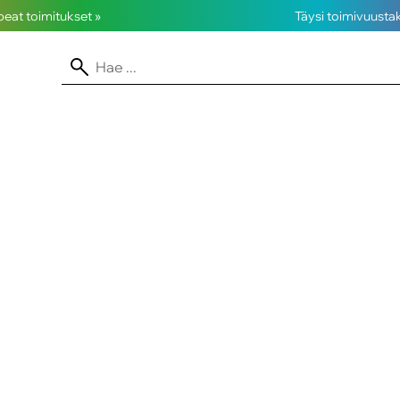
opeat toimitukset »
Täysi toimivuusta