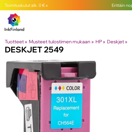
Toimituskulut alk. 0 € »
Erittäin n
Tuotteet
‪»
Musteet tulostimen mukaan
‪»
HP
‪»
Deskjet
‪»
DESKJET 2549