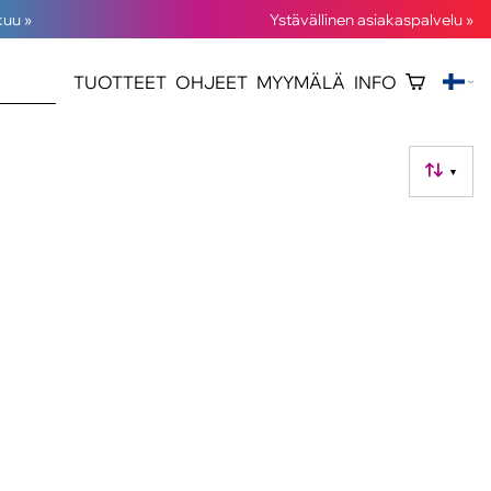
kuu »
Ystävällinen asiakaspalvelu »
TUOTTEET
OHJEET
MYYMÄLÄ
INFO
▼