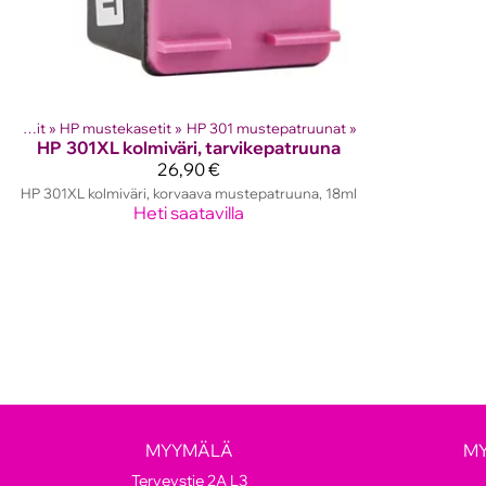
Mustesuihkutulostinten kasetit
‪»
HP mustekasetit
‪»
HP 301 mustepatruunat
‪»
HP
301XL kolmiväri, tarvikepatruuna
26,90 €
HP 301XL kolmiväri, korvaava mustepatruuna, 18ml
Heti saatavilla
MYYMÄLÄ
M
Terveystie 2A L3