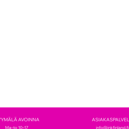
YYMÄLÄ AVOINNA
ASIAKASPALVE
Ma–to 10–17
info@inkfinland.fi