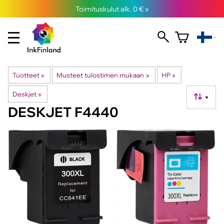
Toimituskulut alk. 0 € »
Tuotteet
‪»
Musteet tulostimen mukaan
‪»
HP
‪»
Deskjet
‪»
▼
DESKJET F4440