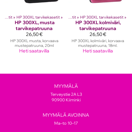
hkutulostinten kasetit
HP mustekasetit
‪»
HP 300XL tarvikekasetit
‪»
‪»
HP mustekasetit
‪»
HP 300XL tarvikekasetit
‪»
HP
300XL, musta
HP
300XL kolmiväri,
tarvikepatruuna
tarvikepatruuna
26,50 €
26,50 €
HP 300XL musta, korvaava
HP 300XL kolmiväri, korvaava
mustepatruuna, 20ml
mustepatruuna, 18ml.
Heti saatavilla
Heti saatavilla
MYYMÄLÄ
Terveystie 2A L3
90900 Kiiminki
MYYMÄLÄ AVOINNA
Ma–to 10–17