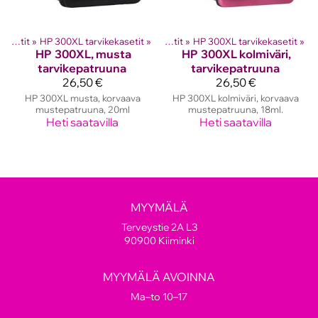
hkutulostinten kasetit
HP mustekasetit
‪»
HP 300XL tarvikekasetit
‪»
‪»
HP mustekasetit
‪»
HP 300XL tarvikekasetit
‪»
HP
300XL, musta
HP
300XL kolmiväri,
tarvikepatruuna
tarvikepatruuna
26,50 €
26,50 €
HP 300XL musta, korvaava
HP 300XL kolmiväri, korvaava
mustepatruuna, 20ml
mustepatruuna, 18ml.
Heti saatavilla
Heti saatavilla
MYYMÄLÄ
Terveystie 2A L3
90900 Kiiminki
MYYMÄLÄ AVOINNA
Ma–to 10–17