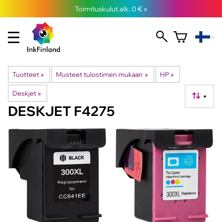
Toimituskulut alk. 0 € »
Tuotteet
‪»
Musteet tulostimen mukaan
‪»
HP
‪»
Deskjet
‪»
▼
DESKJET F4275