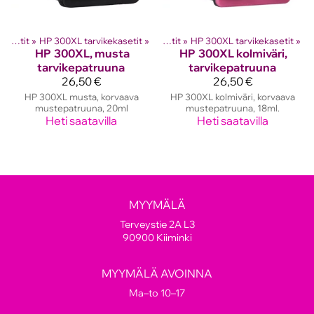
hkutulostinten kasetit
HP mustekasetit
‪»
HP 300XL tarvikekasetit
‪»
‪»
HP mustekasetit
‪»
HP 300XL tarvikekasetit
‪»
HP
300XL, musta
HP
300XL kolmiväri,
tarvikepatruuna
tarvikepatruuna
26,50 €
26,50 €
HP 300XL musta, korvaava
HP 300XL kolmiväri, korvaava
mustepatruuna, 20ml
mustepatruuna, 18ml.
Heti saatavilla
Heti saatavilla
MYYMÄLÄ
Terveystie 2A L3
90900 Kiiminki
MYYMÄLÄ AVOINNA
Ma–to 10–17