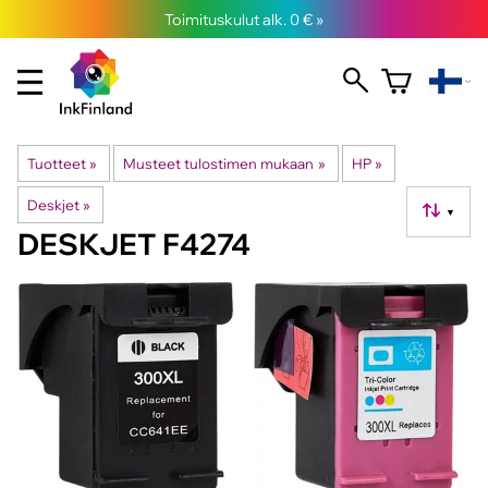
Toimituskulut alk. 0 € »
Tuotteet
‪»
Musteet tulostimen mukaan
‪»
HP
‪»
Deskjet
‪»
▼
DESKJET F4274