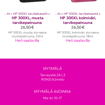
hkutulostinten kasetit
HP mustekasetit
‪»
HP 300XL tarvikekasetit
‪»
‪»
HP mustekasetit
‪»
HP 300XL tarvikekasetit
‪»
HP
300XL, musta
HP
300XL kolmiväri,
tarvikepatruuna
tarvikepatruuna
26,50 €
26,50 €
HP 300XL musta, korvaava
HP 300XL kolmiväri, korvaava
mustepatruuna, 20ml
mustepatruuna, 18ml.
Heti saatavilla
Heti saatavilla
MYYMÄLÄ
Terveystie 2A L3
90900 Kiiminki
MYYMÄLÄ AVOINNA
Ma–to 10–17