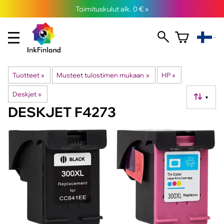
Toimituskulut alk. 0 € »
Tuotteet
‪»
Musteet tulostimen mukaan
‪»
HP
‪»
Deskjet
‪»
▼
DESKJET F4273