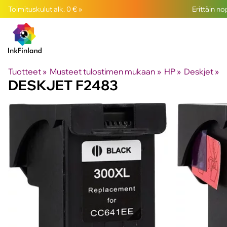
Toimituskulut alk. 0 € »
Erittäin n
Tuotteet
‪»
Musteet tulostimen mukaan
‪»
HP
‪»
Deskjet
‪»
DESKJET F2483