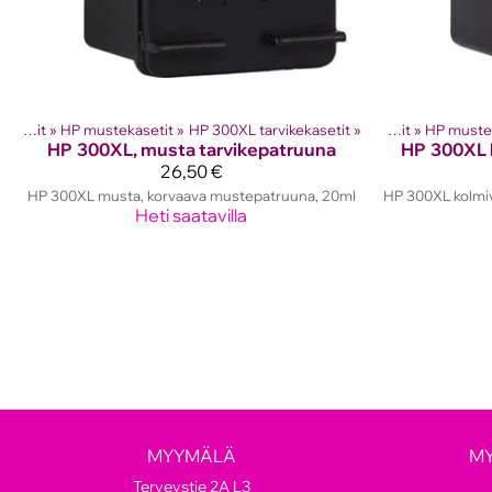
Mustesuihkutulostinten kasetit
‪»
HP mustekasetit
Tuotteet
‪»
‪»
HP 300XL tarvikekasetit
‪»
Mustesuihkutulostinten kasetit
‪»
HP muste
HP
300XL, musta tarvikepatruuna
HP
300XL k
26,50 €
HP 300XL musta, korvaava mustepatruuna, 20ml
HP 300XL kolmiv
Heti saatavilla
MYYMÄLÄ
M
Terveystie 2A L3