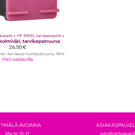
kasetit
‪»
HP 300XL tarvikekasetit
‪»
olmiväri, tarvikepatruuna
26,50 €
äri, korvaava mustepatruuna, 18ml.
Heti saatavilla
YYMÄLÄ AVOINNA
ASIAKASPALVE
Ma–to 10–17
info@inkfinland.fi