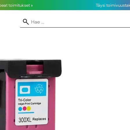
opeat toimitukset »
Täysi toimivuusta