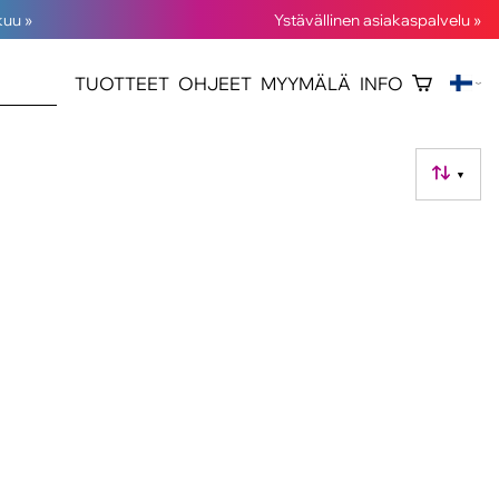
kuu »
Ystävällinen asiakaspalvelu »
TUOTTEET
OHJEET
MYYMÄLÄ
INFO
▼