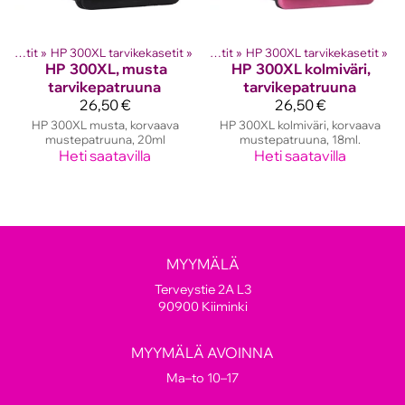
hkutulostinten kasetit
HP mustekasetit
‪»
HP 300XL tarvikekasetit
‪»
‪»
HP mustekasetit
‪»
HP 300XL tarvikekasetit
‪»
HP
300XL, musta
HP
300XL kolmiväri,
tarvikepatruuna
tarvikepatruuna
26,50 €
26,50 €
HP 300XL musta, korvaava
HP 300XL kolmiväri, korvaava
mustepatruuna, 20ml
mustepatruuna, 18ml.
Heti saatavilla
Heti saatavilla
MYYMÄLÄ
Terveystie 2A L3
90900 Kiiminki
MYYMÄLÄ AVOINNA
Ma–to 10–17