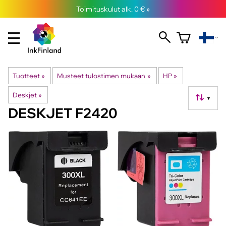
Toimituskulut alk. 0 € »
Tuotteet
‪»
Musteet tulostimen mukaan
‪»
HP
‪»
Deskjet
‪»
▼
DESKJET F2420