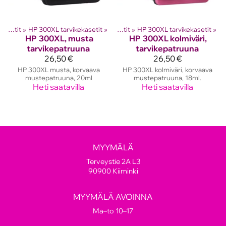
hkutulostinten kasetit
HP mustekasetit
‪»
HP 300XL tarvikekasetit
‪»
‪»
HP mustekasetit
‪»
HP 300XL tarvikekasetit
‪»
HP
300XL, musta
HP
300XL kolmiväri,
tarvikepatruuna
tarvikepatruuna
26,50 €
26,50 €
HP 300XL musta, korvaava
HP 300XL kolmiväri, korvaava
mustepatruuna, 20ml
mustepatruuna, 18ml.
Heti saatavilla
Heti saatavilla
MYYMÄLÄ
Terveystie 2A L3
90900 Kiiminki
MYYMÄLÄ AVOINNA
Ma–to 10–17