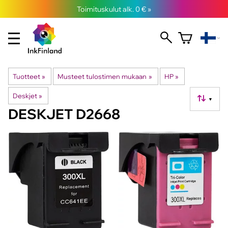
Toimituskulut alk. 0 € »
Tuotteet
‪»
Musteet tulostimen mukaan
‪»
HP
‪»
Deskjet
‪»
▼
DESKJET D2668