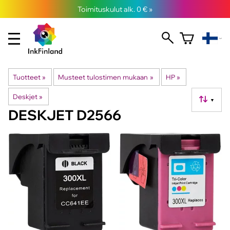
Toimituskulut alk. 0 € »
Tuotteet
‪»
Musteet tulostimen mukaan
‪»
HP
‪»
Deskjet
‪»
▼
DESKJET D2566