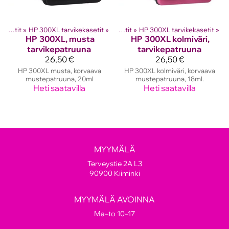
hkutulostinten kasetit
HP mustekasetit
‪»
HP 300XL tarvikekasetit
‪»
‪»
HP mustekasetit
‪»
HP 300XL tarvikekasetit
‪»
HP
300XL, musta
HP
300XL kolmiväri,
tarvikepatruuna
tarvikepatruuna
26,50 €
26,50 €
HP 300XL musta, korvaava
HP 300XL kolmiväri, korvaava
mustepatruuna, 20ml
mustepatruuna, 18ml.
Heti saatavilla
Heti saatavilla
MYYMÄLÄ
Terveystie 2A L3
90900 Kiiminki
MYYMÄLÄ AVOINNA
Ma–to 10–17