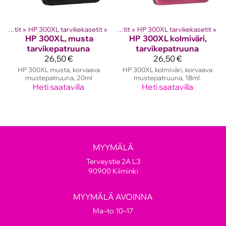
hkutulostinten kasetit
HP mustekasetit
‪»
HP 300XL tarvikekasetit
‪»
‪»
HP mustekasetit
‪»
HP 300XL tarvikekasetit
‪»
HP
300XL, musta
HP
300XL kolmiväri,
tarvikepatruuna
tarvikepatruuna
26,50 €
26,50 €
HP 300XL musta, korvaava
HP 300XL kolmiväri, korvaava
mustepatruuna, 20ml
mustepatruuna, 18ml.
Heti saatavilla
Heti saatavilla
MYYMÄLÄ
Terveystie 2A L3
90900 Kiiminki
MYYMÄLÄ AVOINNA
Ma–to 10–17