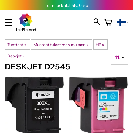
Toimituskulut alk. 0 € »
Tuotteet
‪»
Musteet tulostimen mukaan
‪»
HP
‪»
Deskjet
‪»
▼
DESKJET D2545