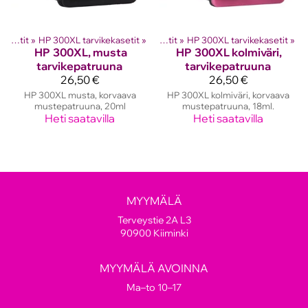
hkutulostinten kasetit
HP mustekasetit
‪»
HP 300XL tarvikekasetit
‪»
‪»
HP mustekasetit
‪»
HP 300XL tarvikekasetit
‪»
HP
300XL, musta
HP
300XL kolmiväri,
tarvikepatruuna
tarvikepatruuna
26,50 €
26,50 €
HP 300XL musta, korvaava
HP 300XL kolmiväri, korvaava
mustepatruuna, 20ml
mustepatruuna, 18ml.
Heti saatavilla
Heti saatavilla
MYYMÄLÄ
Terveystie 2A L3
90900 Kiiminki
MYYMÄLÄ AVOINNA
Ma–to 10–17