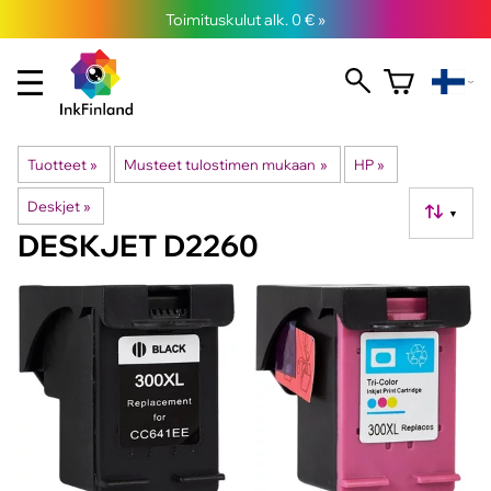
Toimituskulut alk. 0 € »
Tuotteet
‪»
Musteet tulostimen mukaan
‪»
HP
‪»
Deskjet
‪»
▼
DESKJET D2260