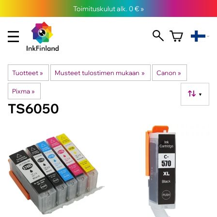
Toimituskulut alk. 0 € »
Tuotteet
‪»
Musteet tulostimen mukaan
‪»
Canon
‪»
Pixma
‪»
▼
TS6050