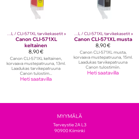
kasetit
PGI-570XL / CLI-571XL tarvikekasetit
‪»
Canon mustekasetit
‪»
‪»
PGI-570XL / CLI-571XL tarvikekasetit
‪»
Canon
CLI-571XL
Canon
CLI-571XL musta
keltainen
8,90 €
8,90 €
Canon CLI-571XL musta,
korvaava mustepatruuna, 15ml.
Canon CLI-571XL keltainen,
Laadukas tarvikepatruuna
korvaava mustepatruuna, 13ml.
Canon tulostimiin.
Laadukas tarvikepatruuna
Heti saatavilla
Canon tulostim...
Heti saatavilla
MYYMÄLÄ
Terveystie 2A L3
90900 Kiiminki