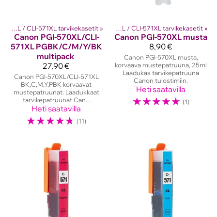
kasetit
PGI-570XL / CLI-571XL tarvikekasetit
‪»
Canon mustekasetit
‪»
‪»
PGI-570XL / CLI-571XL tarvikekasetit
‪»
Canon
PGI-570XL/CLI-
Canon
PGI-570XL musta
571XL PGBK/C/M/Y/BK
8,90 €
multipack
Canon PGI-570XL musta,
27,90 €
korvaava mustepatruuna, 25ml
Laadukas tarvikepatruuna
Canon PGI-570XL/CLI-571XL
Canon tulostimiin.
BK,C,M,Y,PBK korvaavat
Heti saatavilla
mustepatruunat. Laadukkaat
☆
☆
☆
☆
☆
tarvikepatruunat Can...
(1)
Heti saatavilla
☆
☆
☆
☆
☆
(11)