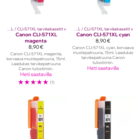
kasetit
PGI-570XL / CLI-571XL tarvikekasetit
‪»
Canon mustekasetit
‪»
‪»
PGI-570XL / CLI-571XL tarvikekasetit
‪»
Canon
CLI-571XL
Canon
CLI-571XL cyan
magenta
8,90 €
8,90 €
Canon CLI-571XL cyan, korvaava
mustepatruuna, 15ml. Laadukas
Canon CLI-571XL magenta,
tarvikepatruuna Canon
korvaava mustepatruuna, 15ml.
tulostimiin.
Laadukas tarvikepatruuna
Heti saatavilla
Canon tulostimiin.
Heti saatavilla
☆
☆
☆
☆
☆
(1)