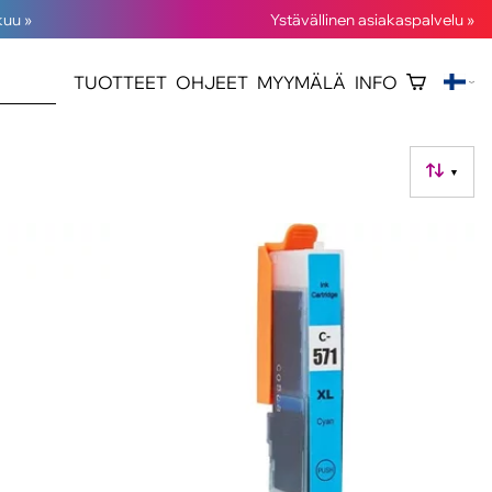
kuu »
Ystävällinen asiakaspalvelu »
TUOTTEET
OHJEET
MYYMÄLÄ
INFO
▼