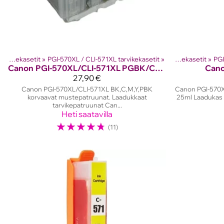
Tuotteet
Canon mustekasetit
‪»
Mustesuihkutulostinten kasetit
‪»
PGI-570XL / CLI-571XL tarvikekasetit
‪»
‪»
Tuotteet
Canon mustekasetit
‪»
Muste
‪»
PGI
Canon
PGI-570XL/CLI-571XL PGBK/C/M/Y/BK multipack
Can
27,90 €
Canon PGI-570XL/CLI-571XL BK,C,M,Y,PBK
Canon PGI-570X
korvaavat mustepatruunat. Laadukkaat
25ml Laadukas 
tarvikepatruunat Can...
Heti saatavilla
☆
☆
☆
☆
☆
(11)