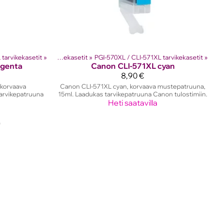
kasetit
tarvikekasetit
‪»
‪»
Canon mustekasetit
‪»
PGI-570XL / CLI-571XL tarvikekasetit
‪»
agenta
Canon
CLI-571XL cyan
8,90 €
korvaava
Canon CLI-571XL cyan, korvaava mustepatruuna,
arvikepatruuna
15ml. Laadukas tarvikepatruuna Canon tulostimiin.
Heti saatavilla
)