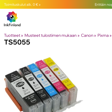
Toimituskulut alk. 0 € »
Erittäin n
Tuotteet
‪»
Musteet tulostimen mukaan
‪»
Canon
‪»
Pixma
‪»
TS5055