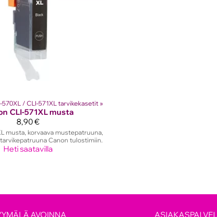
-570XL / CLI-571XL tarvikekasetit
‪»
on
CLI-571XL musta
8,90 €
L musta, korvaava mustepatruuna,
tarvikepatruuna Canon tulostimiin.
Heti saatavilla
YYMÄLÄ AVOINNA
ASIAKASPALVE