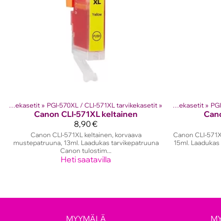
Tuotteet
Canon mustekasetit
‪»
Mustesuihkutulostinten kasetit
‪»
PGI-570XL / CLI-571XL tarvikekasetit
‪»
‪»
Canon mustekasetit
‪»
PGI
Canon
CLI-571XL keltainen
Can
8,90 €
Canon CLI-571XL keltainen, korvaava
Canon CLI-571X
mustepatruuna, 13ml. Laadukas tarvikepatruuna
15ml. Laadukas 
Canon tulostim...
Heti saatavilla
MYYMÄLÄ
M