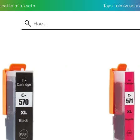
opeat toimitukset »
Täysi toimivuusta