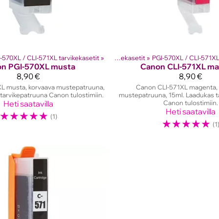
suihkutulostinten kasetit
-570XL / CLI-571XL tarvikekasetit
‪»
‪»
Tuotteet
Canon mustekasetit
‪»
Mustesuihkutulostinten 
‪»
PGI-570XL / CLI-571XL 
on
PGI-570XL musta
Canon
CLI-571XL m
8,90 €
8,90 €
L musta, korvaava mustepatruuna,
Canon CLI-571XL magenta, 
tarvikepatruuna Canon tulostimiin.
mustepatruuna, 15ml. Laadukas t
Heti saatavilla
Canon tulostimiin.
Heti saatavilla
☆
☆
☆
☆
☆
(1)
☆
☆
☆
☆
☆
(1