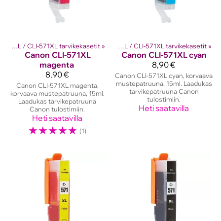
kasetit
PGI-570XL / CLI-571XL tarvikekasetit
‪»
Canon mustekasetit
‪»
‪»
PGI-570XL / CLI-571XL tarvikekasetit
‪»
Canon
CLI-571XL
Canon
CLI-571XL cyan
magenta
8,90 €
8,90 €
Canon CLI-571XL cyan, korvaava
mustepatruuna, 15ml. Laadukas
Canon CLI-571XL magenta,
tarvikepatruuna Canon
korvaava mustepatruuna, 15ml.
tulostimiin.
Laadukas tarvikepatruuna
Heti saatavilla
Canon tulostimiin.
Heti saatavilla
☆
☆
☆
☆
☆
(1)