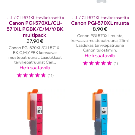
kasetit
PGI-570XL / CLI-571XL tarvikekasetit
‪»
Canon mustekasetit
‪»
‪»
PGI-570XL / CLI-571XL tarvikekasetit
‪»
Canon
PGI-570XL/CLI-
Canon
PGI-570XL musta
571XL PGBK/C/M/Y/BK
8,90 €
multipack
Canon PGI-570XL musta,
27,90 €
korvaava mustepatruuna, 25ml
Laadukas tarvikepatruuna
Canon PGI-570XL/CLI-571XL
Canon tulostimiin.
BK,C,M,Y,PBK korvaavat
Heti saatavilla
mustepatruunat. Laadukkaat
☆
☆
☆
☆
☆
tarvikepatruunat Can...
(1)
Heti saatavilla
☆
☆
☆
☆
☆
(11)