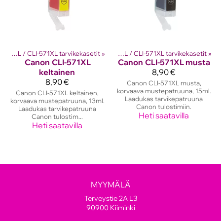
kasetit
PGI-570XL / CLI-571XL tarvikekasetit
‪»
Canon mustekasetit
‪»
‪»
PGI-570XL / CLI-571XL tarvikekasetit
‪»
Canon
CLI-571XL
Canon
CLI-571XL musta
keltainen
8,90 €
8,90 €
Canon CLI-571XL musta,
korvaava mustepatruuna, 15ml.
Canon CLI-571XL keltainen,
Laadukas tarvikepatruuna
korvaava mustepatruuna, 13ml.
Canon tulostimiin.
Laadukas tarvikepatruuna
Heti saatavilla
Canon tulostim...
Heti saatavilla
MYYMÄLÄ
Terveystie 2A L3
90900 Kiiminki