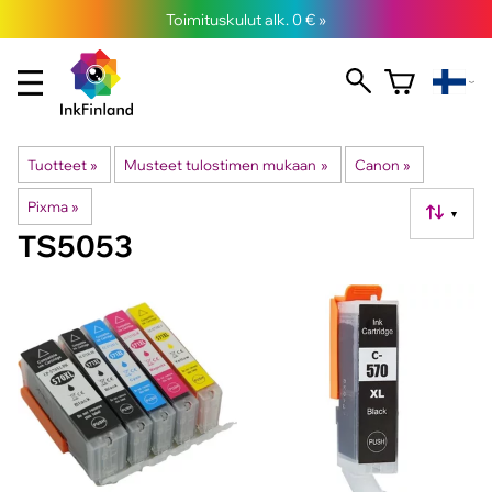
Toimituskulut alk. 0 € »
Tuotteet
‪»
Musteet tulostimen mukaan
‪»
Canon
‪»
Pixma
‪»
▼
TS5053