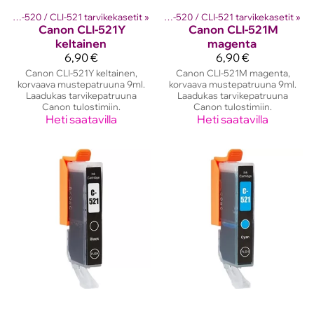
setit
Canon PGI-520 / CLI-521 tarvikekasetit
‪»
Canon mustekasetit
‪»
‪»
Canon PGI-520 / CLI-521 tarvikekasetit
‪»
Canon
CLI-521Y
Canon
CLI-521M
keltainen
magenta
6,90 €
6,90 €
Canon CLI-521Y keltainen,
Canon CLI-521M magenta,
korvaava mustepatruuna 9ml.
korvaava mustepatruuna 9ml.
Laadukas tarvikepatruuna
Laadukas tarvikepatruuna
Canon tulostimiin.
Canon tulostimiin.
Heti saatavilla
Heti saatavilla