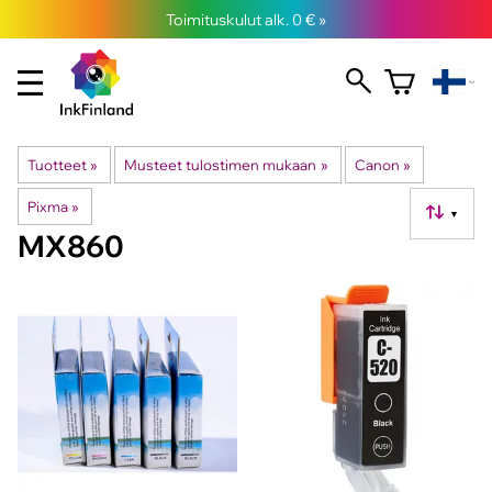
Toimituskulut alk. 0 € »
Tuotteet
‪»
Musteet tulostimen mukaan
‪»
Canon
‪»
Pixma
‪»
▼
MX860