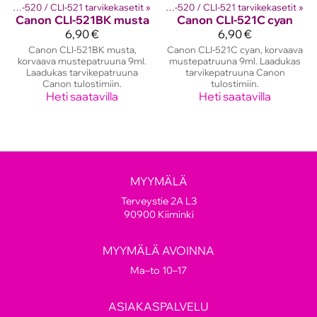
setit
Canon PGI-520 / CLI-521 tarvikekasetit
‪»
Canon mustekasetit
‪»
‪»
Canon PGI-520 / CLI-521 tarvikekasetit
‪»
Canon
CLI-521BK musta
Canon
CLI-521C cyan
6,90 €
6,90 €
Canon CLI-521BK musta,
Canon CLI-521C cyan, korvaava
korvaava mustepatruuna 9ml.
mustepatruuna 9ml. Laadukas
Laadukas tarvikepatruuna
tarvikepatruuna Canon
Canon tulostimiin.
tulostimiin.
Heti saatavilla
Heti saatavilla
MYYMÄLÄ
Terveystie 2A L3
90900 Kiiminki
MYYMÄLÄ AVOINNA
Ma–to 10–17
ASIAKASPALVELU