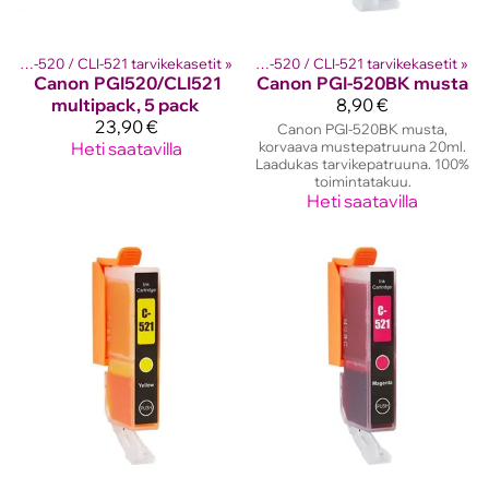
setit
Canon PGI-520 / CLI-521 tarvikekasetit
‪»
Canon mustekasetit
‪»
‪»
Canon PGI-520 / CLI-521 tarvikekasetit
‪»
Canon
PGI520/CLI521
Canon
PGI-520BK musta
multipack, 5 pack
8,90 €
23,90 €
Canon PGI-520BK musta,
Heti saatavilla
korvaava mustepatruuna 20ml.
Laadukas tarvikepatruuna. 100%
toimintatakuu.
Heti saatavilla