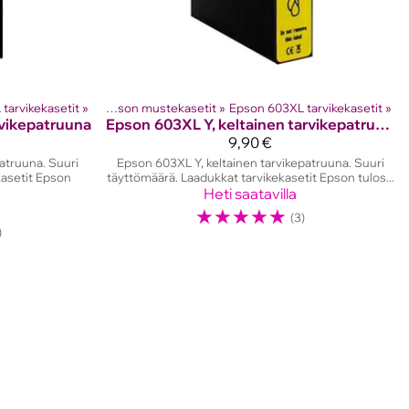
ostinten kasetit
tarvikekasetit
‪»
‪»
Epson mustekasetit
‪»
Epson 603XL tarvikekasetit
‪»
vikepatruuna
Epson
603XL Y, keltainen tarvikepatruuna
9,90 €
atruuna. Suuri
Epson 603XL Y, keltainen tarvikepatruuna. Suuri
kasetit Epson
täyttömäärä. Laadukkat tarvikekasetit Epson tulos...
Heti saatavilla
☆
☆
☆
☆
☆
(3)
)