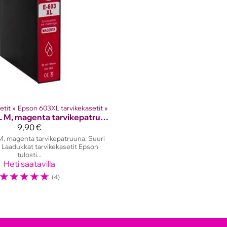
etit
‪»
Epson 603XL tarvikekasetit
‪»
603XL M, magenta tarvikepatruuna
9,90 €
, magenta tarvikepatruuna. Suuri
 Laadukkat tarvikekasetit Epson
tulosti...
Heti saatavilla
☆
☆
☆
☆
☆
(4)