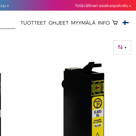
kuu »
Ystävällinen asiakaspalvelu »
TUOTTEET
OHJEET
MYYMÄLÄ
INFO
▼