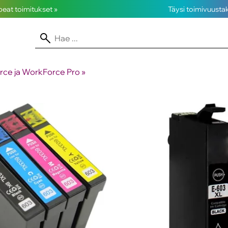
opeat toimitukset »
Täysi toimivuusta
ce ja WorkForce Pro
‪»