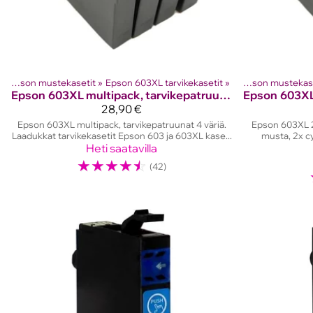
‪»
Epson mustekasetit
Tuotteet
‪»
Mustesuihkutulostinten kasetit
‪»
Epson 603XL tarvikekasetit
‪»
‪»
Epson mustekas
Tuotte
Epson
603XL multipack, tarvikepatruunat
Epson
28,90 €
Epson 603XL multipack, tarvikepatruunat 4 väriä.
Epson 603XL 2
Laadukkat tarvikekasetit Epson 603 ja 603XL kase...
musta, 2x cy
Heti saatavilla
☆
☆
☆
☆
☆
(42)