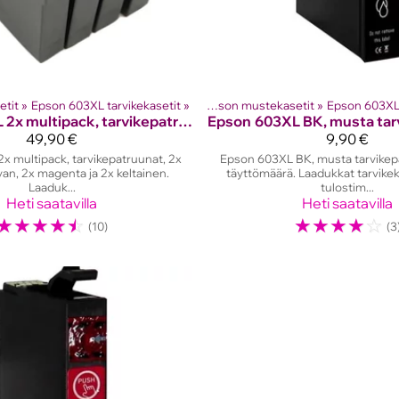
etit
et
‪»
Mustesuihkutulostinten kasetit
‪»
Epson 603XL tarvikekasetit
‪»
‪»
Epson mustekasetit
Tuotteet
‪»
Mustesuihkutul
‪»
Epson 603XL 
603XL 2x multipack, tarvikepatruunat
Epson
603XL BK, musta tar
49,90 €
9,90 €
x multipack, tarvikepatruunat, 2x
Epson 603XL BK, musta tarvikep
an, 2x magenta ja 2x keltainen.
täyttömäärä. Laadukkat tarvike
Laaduk...
tulostim...
Heti saatavilla
Heti saatavilla
☆
☆
☆
☆
☆
☆
☆
☆
☆
☆
(10)
(3