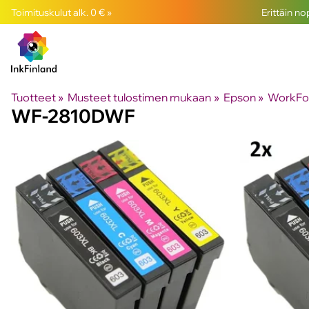
Toimituskulut alk. 0 € »
Erittäin n
Tuotteet
‪»
Musteet tulostimen mukaan
‪»
Epson
‪»
WorkFor
WF-2810DWF