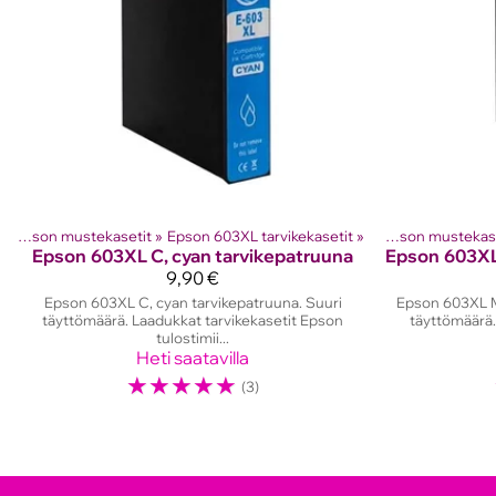
‪»
Epson mustekasetit
Tuotteet
‪»
Mustesuihkutulostinten kasetit
‪»
Epson 603XL tarvikekasetit
‪»
‪»
Epson mustekas
Epson
603XL C, cyan tarvikepatruuna
Epson
9,90 €
Epson 603XL C, cyan tarvikepatruuna. Suuri
Epson 603XL M
täyttömäärä. Laadukkat tarvikekasetit Epson
täyttömäärä.
tulostimii...
Heti saatavilla
☆
☆
☆
☆
☆
(3)