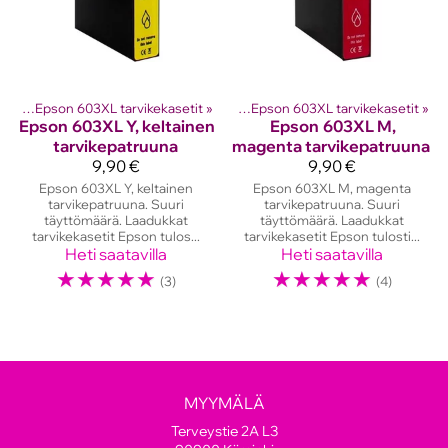
etit
ostinten kasetit
‪»
Epson 603XL tarvikekasetit
‪»
Epson mustekasetit
‪»
‪»
Epson 603XL tarvikekasetit
‪»
Epson
603XL Y, keltainen
Epson
603XL M,
tarvikepatruuna
magenta tarvikepatruuna
9,90 €
9,90 €
Epson 603XL Y, keltainen
Epson 603XL M, magenta
tarvikepatruuna. Suuri
tarvikepatruuna. Suuri
täyttömäärä. Laadukkat
täyttömäärä. Laadukkat
tarvikekasetit Epson tulos...
tarvikekasetit Epson tulosti...
Heti saatavilla
Heti saatavilla
☆
☆
☆
☆
☆
☆
☆
☆
☆
☆
(3)
(4)
MYYMÄLÄ
Terveystie 2A L3