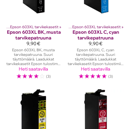
etit
ostinten kasetit
‪»
Epson 603XL tarvikekasetit
‪»
Epson mustekasetit
‪»
‪»
Epson 603XL tarvikekasetit
‪»
Epson
603XL BK, musta
Epson
603XL C, cyan
tarvikepatruuna
tarvikepatruuna
9,90 €
9,90 €
Epson 603XL BK, musta
Epson 603XL C, cyan
tarvikepatruuna. Suuri
tarvikepatruuna. Suuri
täyttömäärä. Laadukkat
täyttömäärä. Laadukkat
tarvikekasetit Epson tulostim...
tarvikekasetit Epson tulostimii...
Heti saatavilla
Heti saatavilla
☆
☆
☆
☆
☆
☆
☆
☆
☆
☆
(3)
(3)