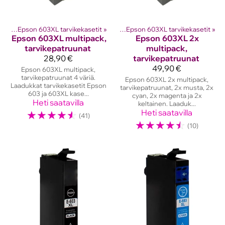
etit
ostinten kasetit
‪»
Epson 603XL tarvikekasetit
‪»
Epson mustekasetit
‪»
‪»
Epson 603XL tarvikekasetit
‪»
Epson
603XL multipack,
Epson
603XL 2x
tarvikepatruunat
multipack,
28,90 €
tarvikepatruunat
49,90 €
Epson 603XL multipack,
tarvikepatruunat 4 väriä.
Epson 603XL 2x multipack,
Laadukkat tarvikekasetit Epson
tarvikepatruunat, 2x musta, 2x
603 ja 603XL kase...
cyan, 2x magenta ja 2x
Heti saatavilla
keltainen. Laaduk...
☆
☆
☆
☆
☆
Heti saatavilla
(41)
☆
☆
☆
☆
☆
(10)