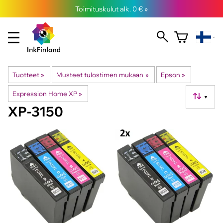
Toimituskulut alk. 0 € »
Tuotteet
‪»
Musteet tulostimen mukaan
‪»
Epson
‪»
Expression Home XP
‪»
▼
XP-3150