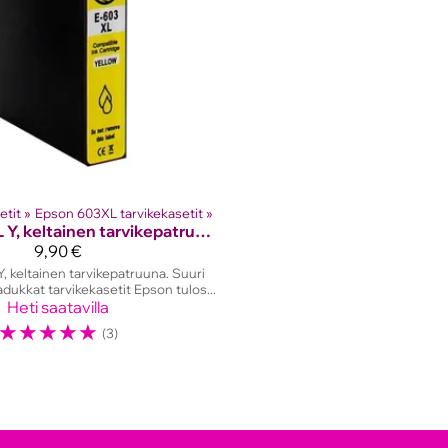
etit
‪»
Epson 603XL tarvikekasetit
‪»
603XL Y, keltainen tarvikepatruuna
9,90 €
 keltainen tarvikepatruuna. Suuri
dukkat tarvikekasetit Epson tulos...
Heti saatavilla
☆
☆
☆
☆
☆
(3)