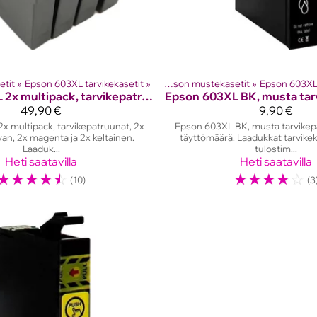
etit
et
‪»
Mustesuihkutulostinten kasetit
‪»
Epson 603XL tarvikekasetit
‪»
‪»
Epson mustekasetit
Tuotteet
‪»
Mustesuihkutul
‪»
Epson 603XL 
603XL 2x multipack, tarvikepatruunat
Epson
603XL BK, musta tar
49,90 €
9,90 €
x multipack, tarvikepatruunat, 2x
Epson 603XL BK, musta tarvikep
an, 2x magenta ja 2x keltainen.
täyttömäärä. Laadukkat tarvike
Laaduk...
tulostim...
Heti saatavilla
Heti saatavilla
☆
☆
☆
☆
☆
☆
☆
☆
☆
☆
(10)
(3