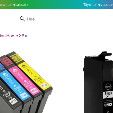
opeat toimitukset »
Täysi toimivuusta
sion Home XP
‪»