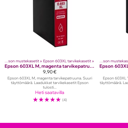
‪»
Epson mustekasetit
Tuotteet
‪»
Mustesuihkutulostinten kasetit
‪»
Epson 603XL tarvikekasetit
‪»
‪»
Epson mustekas
Epson
603XL M, magenta tarvikepatruuna
Epson
9,90 €
Epson 603XL M, magenta tarvikepatruuna. Suuri
Epson 603XL Y,
täyttömäärä. Laadukkat tarvikekasetit Epson
täyttömäärä. Laa
tulosti...
Heti saatavilla
☆
☆
☆
☆
☆
(4)