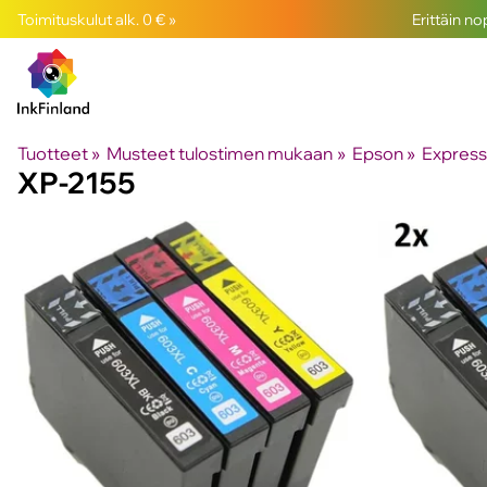
Toimituskulut alk. 0 € »
Erittäin n
Tuotteet
‪»
Musteet tulostimen mukaan
‪»
Epson
‪»
Expres
XP-2155