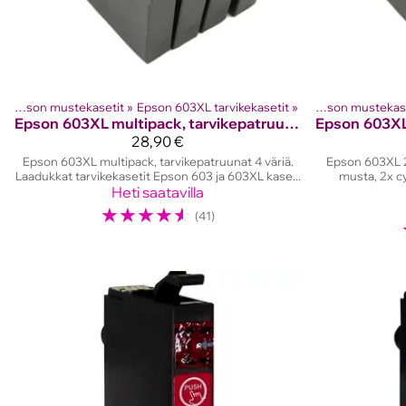
‪»
Epson mustekasetit
Tuotteet
‪»
Mustesuihkutulostinten kasetit
‪»
Epson 603XL tarvikekasetit
‪»
‪»
Epson mustekas
Tuotte
Epson
603XL multipack, tarvikepatruunat
Epson
28,90 €
Epson 603XL multipack, tarvikepatruunat 4 väriä.
Epson 603XL 2
Laadukkat tarvikekasetit Epson 603 ja 603XL kase...
musta, 2x cy
Heti saatavilla
☆
☆
☆
☆
☆
(41)