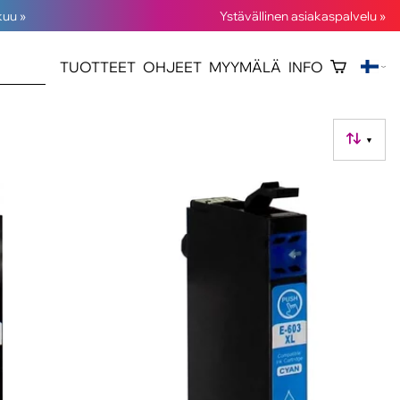
kuu »
Ystävällinen asiakaspalvelu »
TUOTTEET
OHJEET
MYYMÄLÄ
INFO
▼