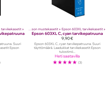
ostinten kasetit
tarvikekasetit
‪»
‪»
Epson mustekasetit
‪»
Epson 603XL tarvikekasetit
‪»
vikepatruuna
Epson
603XL C, cyan tarvikepatruuna
9,90 €
atruuna. Suuri
Epson 603XL C, cyan tarvikepatruuna. Suuri
kasetit Epson
täyttömäärä. Laadukkat tarvikekasetit Epson
tulostimii...
Heti saatavilla
☆
☆
☆
☆
☆
)
(3)