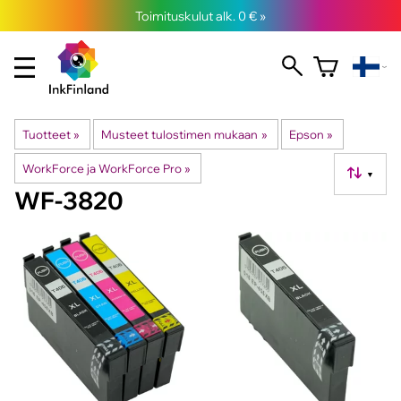
Toimituskulut alk. 0 € »
Tuotteet
‪»
Musteet tulostimen mukaan
‪»
Epson
‪»
WorkForce ja WorkForce Pro
‪»
▼
WF-3820