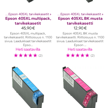
etit
ostinten kasetit
‪»
Epson 405XL tarvikekasetit
‪»
Epson mustekasetit
‪»
‪»
Epson 405XL tarvikekasetit
‪»
Epson
405XL multipack,
Epson
405XL BK musta
tarvikekasetit
tarvikekasetti
45,90 €
12,90 €
Epson 405XL multipack,
Epson 405XL BK musta
tarvikekasetit. Riittoisuus n. 1100
tarvikekasetti. Riittoisuus n. 1100
sivua. Laadukkaat tarvikekasetit
sivua. Laadukkaat tarvikekasetit
Epso...
Epson ...
Heti saatavilla
Heti saatavilla
☆
☆
☆
☆
☆
☆
☆
☆
☆
☆
(2)
(2)