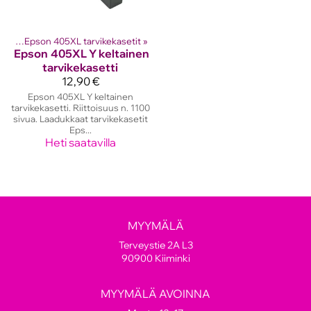
etit
‪»
Epson 405XL tarvikekasetit
‪»
Epson
405XL Y keltainen
tarvikekasetti
12,90 €
Epson 405XL Y keltainen
tarvikekasetti. Riittoisuus n. 1100
sivua. Laadukkaat tarvikekasetit
Eps...
Heti saatavilla
MYYMÄLÄ
Terveystie 2A L3
90900 Kiiminki
MYYMÄLÄ AVOINNA