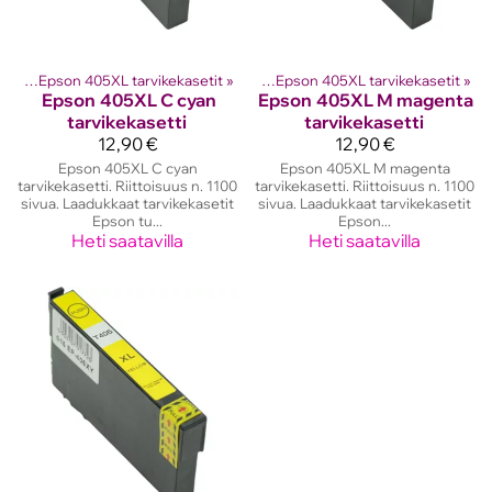
etit
ostinten kasetit
‪»
Epson 405XL tarvikekasetit
‪»
Epson mustekasetit
‪»
‪»
Epson 405XL tarvikekasetit
‪»
Epson
405XL C cyan
Epson
405XL M magenta
tarvikekasetti
tarvikekasetti
12,90 €
12,90 €
Epson 405XL C cyan
Epson 405XL M magenta
tarvikekasetti. Riittoisuus n. 1100
tarvikekasetti. Riittoisuus n. 1100
sivua. Laadukkaat tarvikekasetit
sivua. Laadukkaat tarvikekasetit
Epson tu...
Epson...
Heti saatavilla
Heti saatavilla