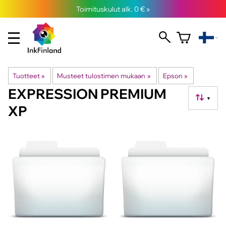
Toimituskulut alk. 0 € »
Tuotteet
‪»
Musteet tulostimen mukaan
‪»
Epson
‪»
EXPRESSION PREMIUM
▼
XP