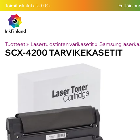
Toimituskulut alk. 0 € »
Erittäin n
Tuotteet
‪»
Lasertulostinten värikasetit
‪»
Samsung laserkas
SCX-4200 TARVIKEKASETIT