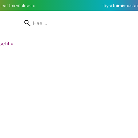
opeat toimitukset »
Täysi toimivuusta
etit
‪»