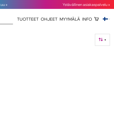
kuu »
Ystävällinen asiakaspalvelu »
TUOTTEET
OHJEET
MYYMÄLÄ
INFO
▼