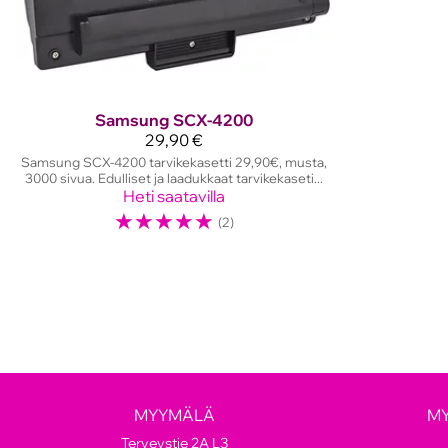
Samsung
SCX-4200
29,90 €
Samsung SCX-4200 tarvikekasetti 29,90€, musta,
3000 sivua. Edulliset ja laadukkaat tarvikekaseti...
Heti saatavilla
☆
☆
☆
☆
☆
(2)
MYYMÄLÄ
M
Terveystie 2A L3