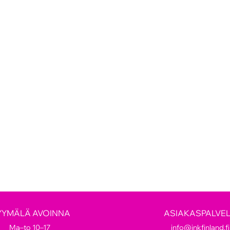
YYMÄLÄ AVOINNA
ASIAKASPALVE
Ma–to 10–17
info@inkfinland.fi