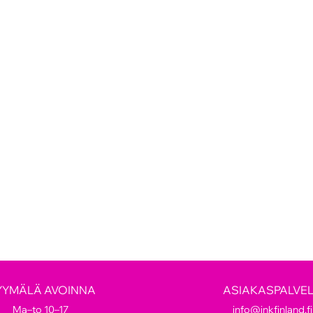
YYMÄLÄ AVOINNA
ASIAKASPALVE
Ma–to 10–17
info@inkfinland.fi