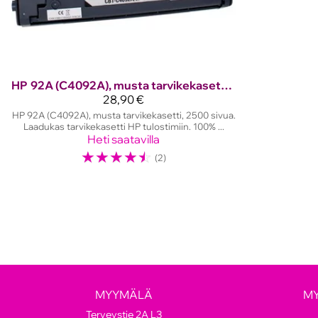
HP
92A (C4092A), musta tarvikekasetti, 2500 sivua
28,90 €
HP 92A (C4092A), musta tarvikekasetti, 2500 sivua.
Laadukas tarvikekasetti HP tulostimiin. 100% ...
Heti saatavilla
☆
☆
☆
☆
☆
(2)
MYYMÄLÄ
M
Terveystie 2A L3