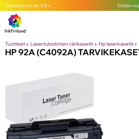
Toimituskulut alk. 0 € »
Erittäin n
Tuotteet
‪»
Lasertulostinten värikasetit
‪»
Hp laserkasetit
‪»
HP 92A (C4092A) TARVIKEKASE