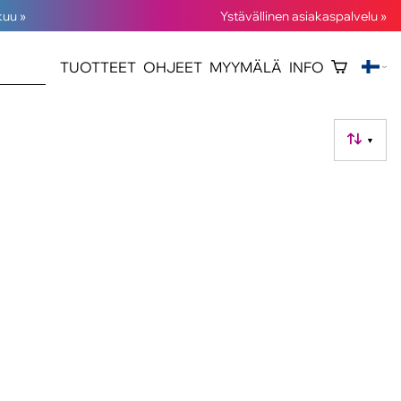
kuu »
Ystävällinen asiakaspalvelu »
TUOTTEET
OHJEET
MYYMÄLÄ
INFO
▼