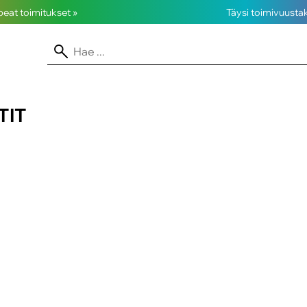
opeat toimitukset »
Täysi toimivuusta
TIT