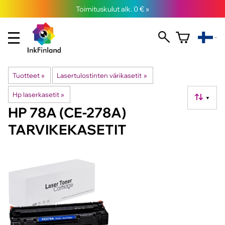
Toimituskulut alk. 0 € »
Tuotteet
‪»
Lasertulostinten värikasetit
‪»
Hp laserkasetit
‪»
▼
HP 78A (CE-278A)
TARVIKEKASETIT