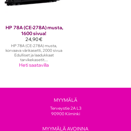
HP
78A (CE-278A) musta,
1600 sivua!
24,90 €
HP 78A (CE-278A) musta,
korvaava värikasetti, 2000 sivua
Edulliset ja laadukkaat
tarvikekasetit....
Heti saatavilla
MYYMÄLÄ
Terveystie 2A L3
90900 Kiiminki
MYYMÄLÄ AVOINNA