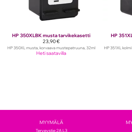
HP
350XLBK musta tarvikekasetti
HP
351XL
23,90 €
HP 350XL musta, korvaava mustepatruuna, 32ml
HP 351XL kolmi
Heti saatavilla
MYYMÄLÄ
M
Terveystie 2A L3