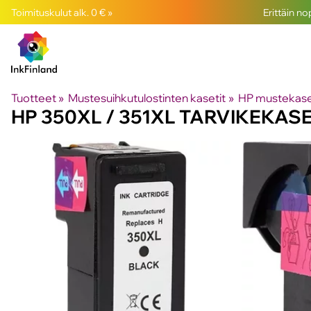
Toimituskulut alk. 0 € »
Erittäin n
Tuotteet
‪»
Mustesuihkutulostinten kasetit
‪»
HP mustekase
HP 350XL / 351XL TARVIKEKASE