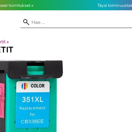
opeat toimitukset »
Täysi toimivuusta
tit
‪»
TIT