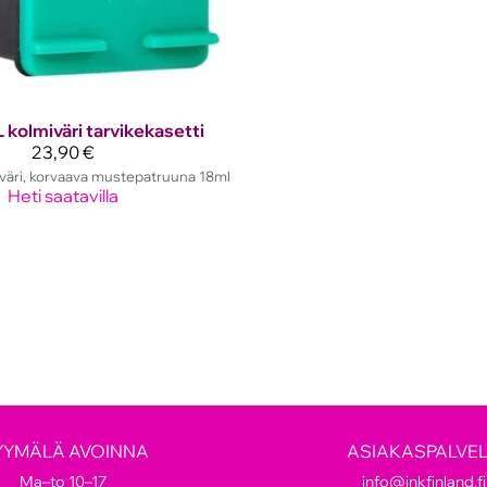
 kolmiväri tarvikekasetti
23,90 €
väri, korvaava mustepatruuna 18ml
Heti saatavilla
YYMÄLÄ AVOINNA
ASIAKASPALVE
Ma–to 10–17
info@inkfinland.fi