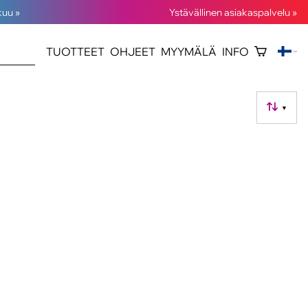
kuu »
Ystävällinen asiakaspalvelu »
TUOTTEET
OHJEET
MYYMÄLÄ
INFO
▼