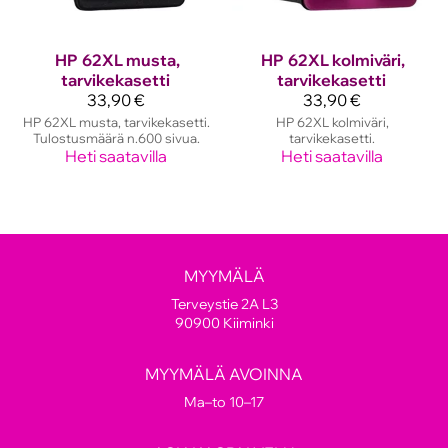
HP
62XL musta,
HP
62XL kolmiväri,
tarvikekasetti
tarvikekasetti
33,90 €
33,90 €
HP 62XL musta, tarvikekasetti.
HP 62XL kolmiväri,
Tulostusmäärä n.600 sivua.
tarvikekasetti.
Heti saatavilla
Heti saatavilla
MYYMÄLÄ
Terveystie 2A L3
90900 Kiiminki
MYYMÄLÄ AVOINNA
Ma–to 10–17