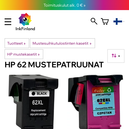
Toimituskulut alk. 0 € »
Tuotteet
‪»
Mustesuihkutulostinten kasetit
‪»
HP mustekasetit
‪»
▼
HP 62 MUSTEPATRUUNAT