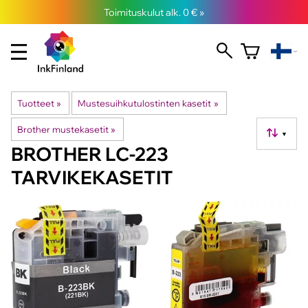
Toimituskulut alk. 0 € »
Tuotteet
‪»
Mustesuihkutulostinten kasetit
‪»
Brother mustekasetit
‪»
▼
BROTHER LC-223
TARVIKEKASETIT