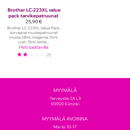
Brother
LC-223XL value
pack tarvikepatruunat
25,90 €
Brother LC-223XL Value Pack,
korvaavat mustepatruunat
musta 28ml, magenta 15ml,
cyan 15ml, keltai...
Heti saatavilla
☆
☆
☆
☆
☆
(1)
MYYMÄLÄ
Terveystie 2A L3
90900 Kiiminki
MYYMÄLÄ AVOINNA
Ma–to 10–17