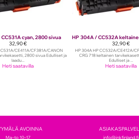
 CC531A cyan, 2800 sivua
HP
304A / CC532A keltaine
32,90 €
32,90 €
CC531A/CE411A/CF381A/CANON
HP 304A HP CC532A/CE412A/
vikekasetti, 2800 sivua Edulliset ja
CRG 718 keltainen tarvikekasett
laadu...
Edulliset ja ...
Heti saatavilla
Heti saatavilla
YYMÄLÄ AVOINNA
ASIAKASPALVE
Ma–to 10–17
info@inkfinland.fi