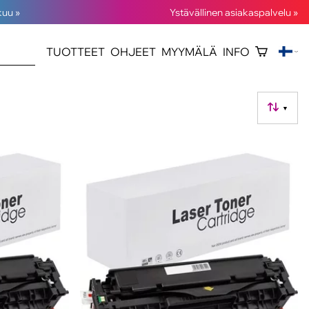
kuu »
Ystävällinen asiakaspalvelu »
TUOTTEET
OHJEET
MYYMÄLÄ
INFO
▼