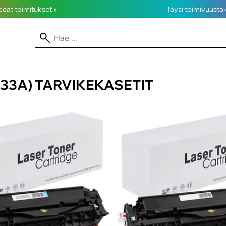
opeat toimitukset »
Täysi toimivuusta
33A) TARVIKEKASETIT