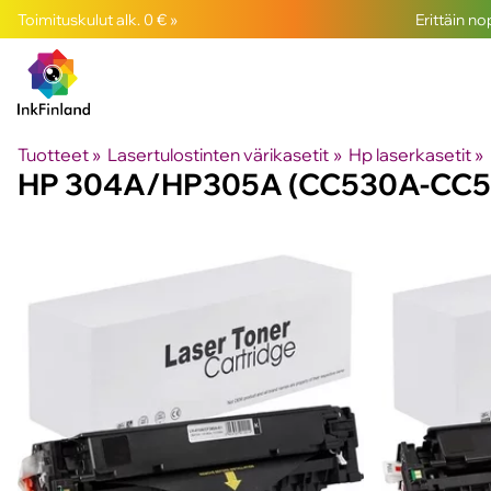
Toimituskulut alk. 0 € »
Erittäin n
Tuotteet
‪»
Lasertulostinten värikasetit
‪»
Hp laserkasetit
‪»
HP 304A/HP305A (CC530A-CC5