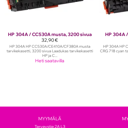
HP
304A / CC530A musta, 3200 sivua
HP
304A /
32,90 €
HP 304A HP CC530A/CE410A/CF380A musta
HP 304A HP 
tarvikekasetti, 3200 sivua Laadukas tarvikekasetti
CRG 718 cyan tar
HP ja C...
Heti saatavilla
MYYMÄLÄ
M
Terveystie 2A L3