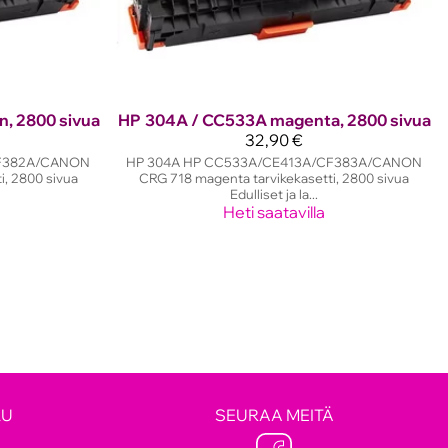
n, 2800 sivua
HP
304A / CC533A magenta, 2800 sivua
32,90 €
CF382A/CANON
HP 304A HP CC533A/CE413A/CF383A/CANON
i, 2800 sivua
CRG 718 magenta tarvikekasetti, 2800 sivua
Edulliset ja la...
Heti saatavilla
LU
SEURAA MEITÄ