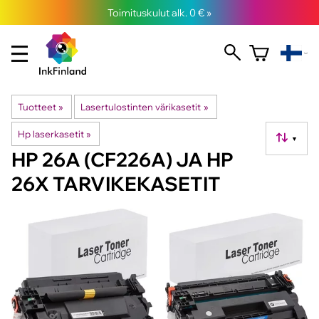
Toimituskulut alk. 0 € »
Tuotteet
‪»
Lasertulostinten värikasetit
‪»
Hp laserkasetit
‪»
▼
HP 26A (CF226A) JA HP
26X TARVIKEKASETIT