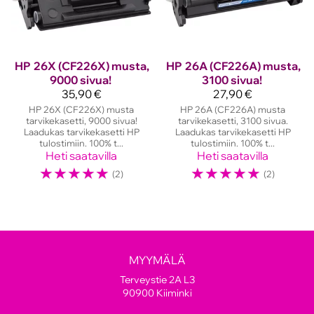
HP
26X (CF226X) musta,
HP
26A (CF226A) musta,
9000 sivua!
3100 sivua!
35,90 €
27,90 €
HP 26X (CF226X) musta
HP 26A (CF226A) musta
tarvikekasetti, 9000 sivua!
tarvikekasetti, 3100 sivua.
Laadukas tarvikekasetti HP
Laadukas tarvikekasetti HP
tulostimiin. 100% t...
tulostimiin. 100% t...
Heti saatavilla
Heti saatavilla
☆
☆
☆
☆
☆
☆
☆
☆
☆
☆
(2)
(2)
MYYMÄLÄ
Terveystie 2A L3
90900 Kiiminki