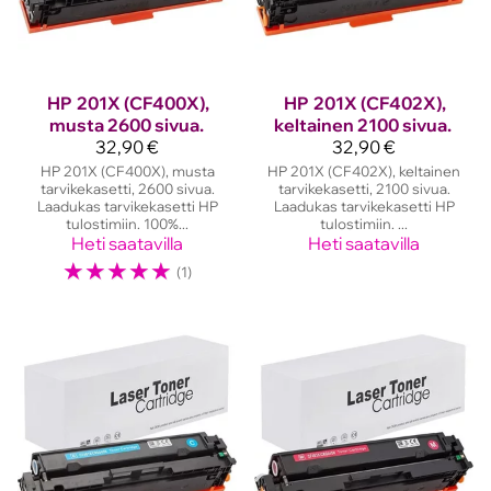
HP
201X (CF400X),
HP
201X (CF402X),
musta 2600 sivua.
keltainen 2100 sivua.
32,90 €
32,90 €
HP 201X (CF400X), musta
HP 201X (CF402X), keltainen
tarvikekasetti, 2600 sivua.
tarvikekasetti, 2100 sivua.
Laadukas tarvikekasetti HP
Laadukas tarvikekasetti HP
tulostimiin. 100%...
tulostimiin. ...
Heti saatavilla
Heti saatavilla
☆
☆
☆
☆
☆
(1)