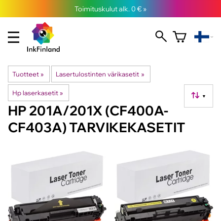
Toimituskulut alk. 0 € »
Tuotteet
‪»
Lasertulostinten värikasetit
‪»
Hp laserkasetit
‪»
▼
HP 201A/201X (CF400A-
CF403A) TARVIKEKASETIT