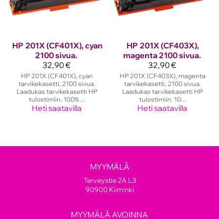
HP
201X (CF401X), cyan
HP
201X (CF403X),
2100 sivua.
magenta 2100 sivua.
32,90 €
32,90 €
HP 201X (CF401X), cyan
HP 201X (CF403X), magenta
tarvikekasetti, 2100 sivua.
tarvikekasetti, 2100 sivua.
Laadukas tarvikekasetti HP
Laadukas tarvikekasetti HP
tulostimiin. 100% ...
tulostimiin. 10...
Heti saatavilla
Heti saatavilla
MYYMÄLÄ
Terveystie 2A L3
90900 Kiiminki
MYYMÄLÄ AVOINNA