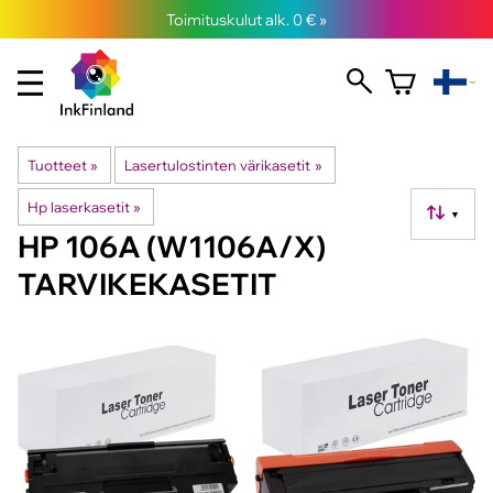
Toimituskulut alk. 0 € »
Tuotteet
‪»
Lasertulostinten värikasetit
‪»
Hp laserkasetit
‪»
▼
HP 106A (W1106A/X)
TARVIKEKASETIT