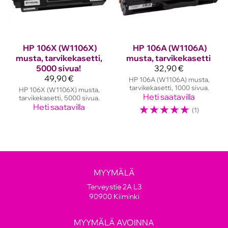
HP
106X (W1106X)
HP
106A (W1106A)
musta, tarvikekasetti,
musta, tarvikekasetti
5000 sivua!
32,90 €
49,90 €
HP 106A (W1106A) musta,
tarvikekasetti, 1000 sivua.
HP 106X (W1106X) musta,
Heti saatavilla
tarvikekasetti, 5000 sivua.
Heti saatavilla
☆
☆
☆
☆
☆
(1)
MYYMÄLÄ
Terveystie 2A L3
90900 Kiiminki
MYYMÄLÄ AVOINNA