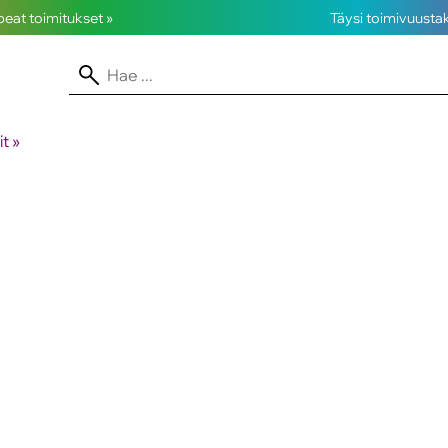
opeat toimitukset »
Täysi toimivuusta
it
‪»