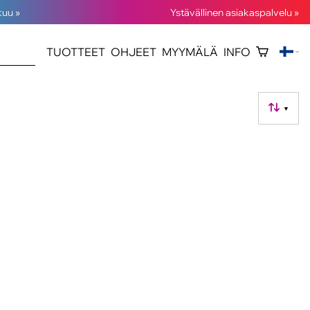
kuu »
Ystävällinen asiakaspalvelu »
TUOTTEET
OHJEET
MYYMÄLÄ
INFO
▼