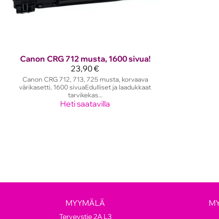
Canon
CRG 712 musta, 1600 sivua!
23,90 €
Canon CRG 712, 713, 725 musta, korvaava
värikasetti, 1600 sivuaEdulliset ja laadukkaat
tarvikekas...
Heti saatavilla
MYYMÄLÄ
M
Terveystie 2A L3