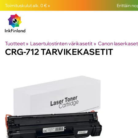
Toimituskulut alk. 0 € »
Erittäin n
Tuotteet
‪»
Lasertulostinten värikasetit
‪»
Canon laserkaset
CRG-712 TARVIKEKASETIT