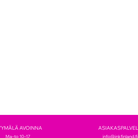
YYMÄLÄ AVOINNA
ASIAKASPALVE
Ma–to 10–17
info@inkfinland.fi