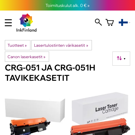
Toimituskulut alk. 0 € »
Tuotteet
‪»
Lasertulostinten värikasetit
‪»
Canon laserkasetit
‪»
▼
CRG-051 JA CRG-051H
TAVIKEKASETIT