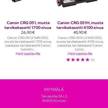
Canon
CRG 051, musta
Canon
CRG 051H, musta
tarvikekasetti 1700 sivua
tarvikekasetti 4100 sivua
26,90 €
45,90 €
Canon CRG 051(2168C002),
Canon CRG 051H (2169C002),
musta tarvikekasetti 1700 sivua.
musta tarvikekasetti 4100 sivua.
Laadukas tarvikekasetti Canon
Laadukas tarvikekasetti Canon
tulostim...
tulost...
Heti saatavilla
Heti saatavilla
☆
☆
☆
☆
☆
(1)
MYYMÄLÄ
Terveystie 2A L3
90900 Kiiminki