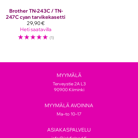
Brother
TN-243C / TN-
247C cyan tarvikekasetti
29,90 €
Heti saatavilla
☆
☆
☆
☆
☆
(1)
MYYMÄLÄ
Terveystie 2A L3
90900 Kiiminki
MYYMÄLÄ AVOINNA
Ma–to 10–17
ASIAKASPALVELU