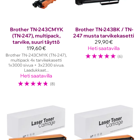
Brother
TN-243CMYK
Brother
TN-243BK / TN-
(TN-247), multipack,
247 musta tarvikekasetti
tarvike, suuri täyttö
29,90 €
119,60 €
Heti saatavilla
☆
☆
☆
☆
☆
Brother TN-243CMYK (TN-247),
(6)
multipack 4x tarvikekasetti
1x3000 sivua + 3x2300 sivua.
Laadukkaat...
Heti saatavilla
☆
☆
☆
☆
☆
(8)