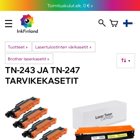
Toimituskulut alk. 0 € »
Tuotteet
‪»
Lasertulostinten värikasetit
‪»
Brother laserkasetit
‪»
▼
TN-243 JA TN-247
TARVIKEKASETIT