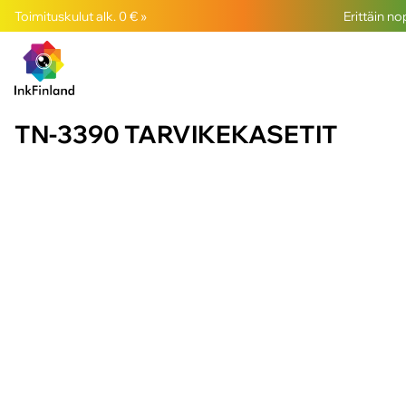
Toimituskulut alk. 0 € »
Erittäin n
TN-3390 TARVIKEKASETIT