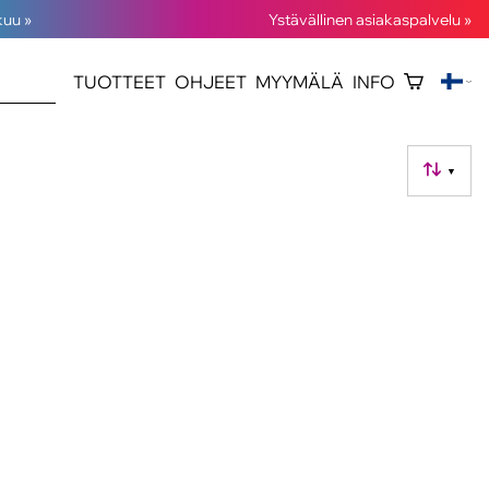
kuu »
Ystävällinen asiakaspalvelu »
TUOTTEET
OHJEET
MYYMÄLÄ
INFO
▼