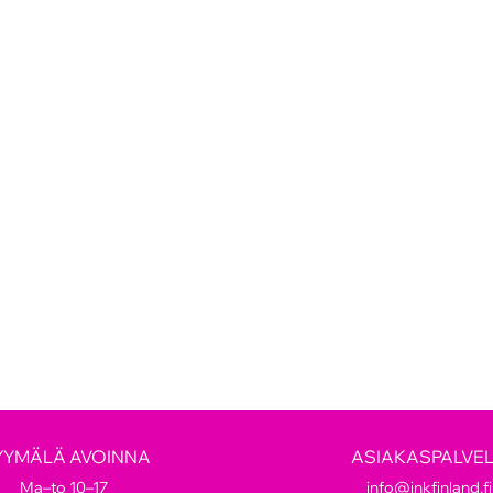
YYMÄLÄ AVOINNA
ASIAKASPALVE
Ma–to 10–17
info@inkfinland.fi