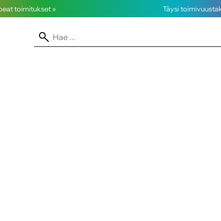
opeat toimitukset »
Täysi toimivuusta