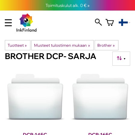
Toimituskulut alk. 0 € »
Tuotteet
‪»
Musteet tulostimen mukaan
‪»
Brother
‪»
BROTHER DCP- SARJA
▼
DCP-145C
DCP-165C